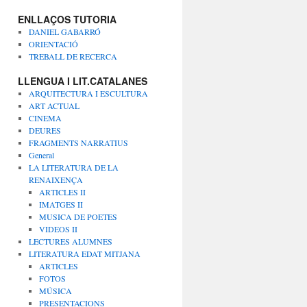
ENLLAÇOS TUTORIA
DANIEL GABARRÓ
ORIENTACIÓ
TREBALL DE RECERCA
LLENGUA I LIT.CATALANES
ARQUITECTURA I ESCULTURA
ART ACTUAL
CINEMA
DEURES
FRAGMENTS NARRATIUS
General
LA LITERATURA DE LA
RENAIXENÇA
ARTICLES II
IMATGES II
MUSICA DE POETES
VIDEOS II
LECTURES ALUMNES
LITERATURA EDAT MITJANA
ARTICLES
FOTOS
MÚSICA
PRESENTACIONS