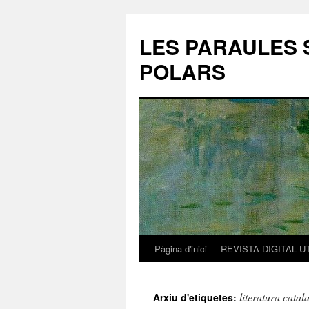
LES PARAULES 
POLARS
Pàgina d'inici
REVISTA DIGITAL U
Vés
al
literatura cata
Arxiu d'etiquetes:
contingut