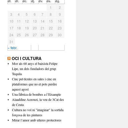
dl.
dt.
dc.
dj.
dv.
ds.
dg.
1
2
3
4
5
6
7
8
9
10
11
12
13
14
15
16
17
18
19
20
21
22
23
24
25
26
27
28
29
30
31
« febr.
OCI I CULTURA
Mor als 68 anys el baixista Felipe
Lipe, un dels fundadors del grup
Tequila
Cinc pel·lícules en sales i cinc en
plataformes que no et pots perdre
aquest agost
Una fàbrica de bombes a l’Eixample
Alaaddine Azzouzi, la veu de 3Cat des
de Ceuta
Cultura no vol ni "imaginar" la sortida
forçosa de les pintures
Mirar l’amor amb ulleres protectores