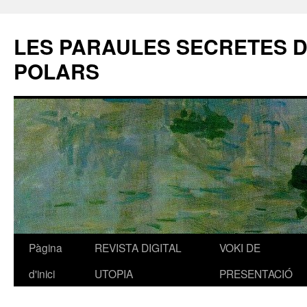
LES PARAULES SECRETES 
POLARS
Pàgina
REVISTA DIGITAL
VOKI DE
Vés
d'inici
UTOPIA
PRESENTACIÓ
al
contingut