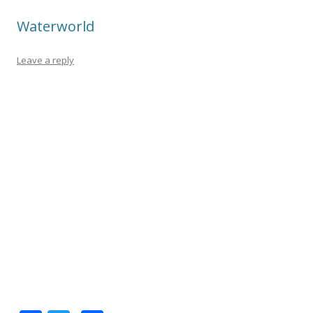
k
ix
Waterworld
Leave a reply