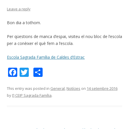
Leave a reply
Bon dia a tothom.
Per qüestions de manca d’espai, visiteu el nou bloc de l’escola
per a conèixer el què fem a l’escola.
Escola Sagrada Família de Caldes d’Estrac
F
T
C
ac
w
o
e
itt
m
This entry was posted in
General
,
Notícies
on
14 setembre 2016
by
[] CEIP Sagrada Família
.
b
er
p
o
ar
o
te
k
ix