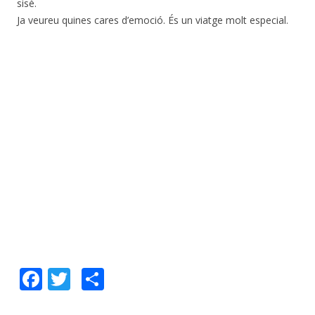
sisè.
Ja veureu quines cares d’emoció. És un viatge molt especial.
F
T
C
ac
w
o