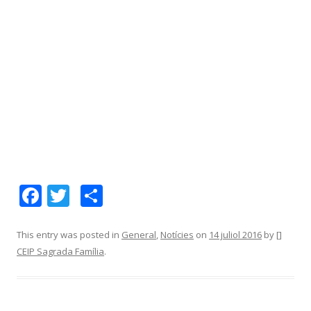
F
T
C
ac
w
o
e
itt
m
This entry was posted in
General
,
Notícies
on
14 juliol 2016
by
[]
CEIP Sagrada Família
.
b
er
p
o
ar
o
te