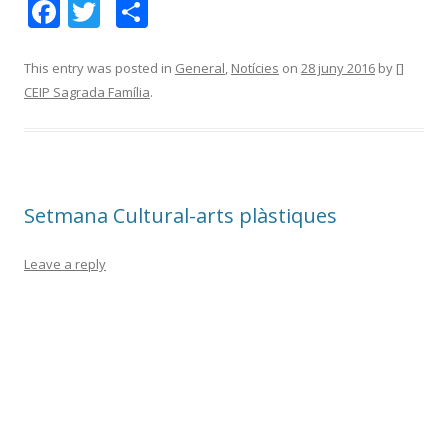
F
T
C
ac
w
o
e
itt
m
This entry was posted in
General
,
Notícies
on
28 juny 2016
by
[]
CEIP Sagrada Família
.
b
er
p
o
ar
o
te
k
ix
Setmana Cultural-arts plàstiques
Leave a reply