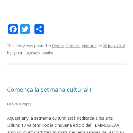
F
T
C
ac
w
o
e
itt
m
This entry was posted in
Festes
,
General
,
Notícies
on
28 juny 2016
by
[] CEIP Sagrada Família
.
b
er
p
o
ar
o
te
k
ix
Comença la setmana cultural!!
Leave a reply
Aquest any la setmana cultural està dedicada a les arts.
Dilluns 13 va tenir lloc la cinquena edició del FEMMÚSICAA
amb un munt d’artistes formats per nens i nenes de l’escola i