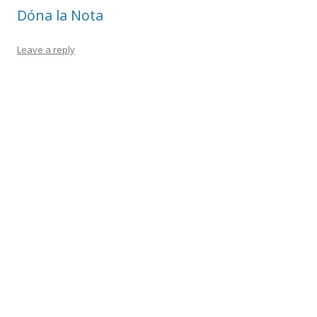
k
ix
Dóna la Nota
Leave a reply