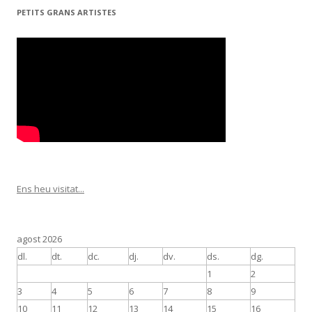
PETITS GRANS ARTISTES
Ens heu visitat...
agost 2026
dl.
dt.
dc.
dj.
dv.
ds.
dg.
1
2
3
4
5
6
7
8
9
10
11
12
13
14
15
16