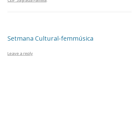
b
er
p
o
ar
o
te
k
ix
Setmana Cultural-femmúsica
Leave a reply