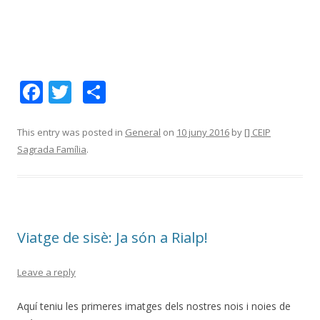
F
T
C
ac
w
o
e
itt
m
This entry was posted in
General
on
10 juny 2016
by
[] CEIP
Sagrada Família
.
b
er
p
o
ar
o
te
k
ix
Viatge de sisè: Ja són a Rialp!
Leave a reply
Aquí teniu les primeres imatges dels nostres nois i noies de