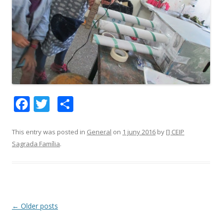
F
T
C
ac
w
o
e
itt
m
This entry was posted in
General
on
1 juny 2016
by
[] CEIP
Sagrada Família
.
b
er
p
o
ar
o
te
k
ix
Post
←
Older posts
navigation