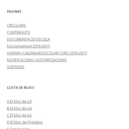
r
c
PÀGINES
a
:
CIRCULARS
CONTINGUTS
DOCUMENTACIÓ ESCOLA
Funcionament 2016-2017
HORARI I CALENDARI ESCOLAR CURS 2016-2017
NOTIFICACIONS I AUTORITZACIONS
SORTIDES
LLISTA DE BLOCS
A El bloc de p3
B El bloc de p4
C El bloc de p5
D El bloc de Primària
E Femmusica