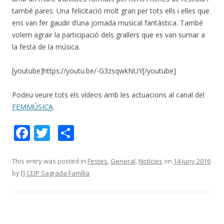
també pares. Una felicitació molt gran per tots ells i elles que
ens van fer gaudir d’una jornada musical fantàstica. També
volem agrair la participació dels grallers que es van sumar a
la festa de la música.
[youtube]https://youtu.be/-G3zsqwkNUY[/youtube]
Podeu veure tots els vídeos amb les actuacions al canal del
FEMMÚSICA
.
F
T
C
ac
w
o
e
itt
m
This entry was posted in
Festes
,
General
,
Notícies
on
14 juny 2016
by
[] CEIP Sagrada Família
.
b
er
p
o
ar
o
te