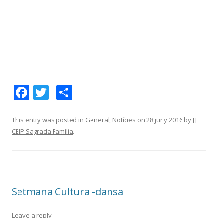
F
T
C
ac
w
o
e
itt
m
This entry was posted in
General
,
Notícies
on
28 juny 2016
by
[]
CEIP Sagrada Família
.
b
er
p
o
ar
o
te
k
ix
Setmana Cultural-dansa
Leave a reply