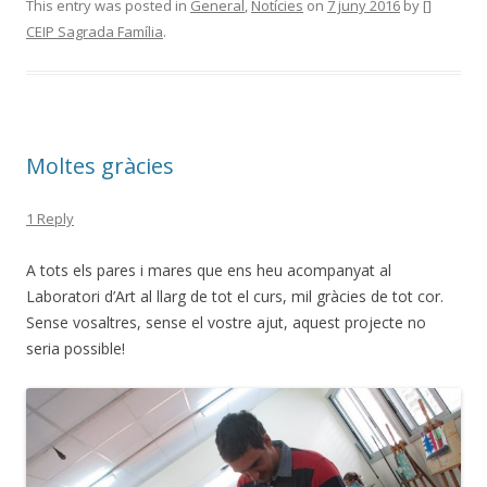
e
itt
m
This entry was posted in
General
,
Notícies
on
7 juny 2016
by
[]
CEIP Sagrada Família
.
b
er
p
o
ar
o
te
k
ix
Moltes gràcies
1 Reply
A tots els pares i mares que ens heu acompanyat al
Laboratori d’Art al llarg de tot el curs, mil gràcies de tot cor.
Sense vosaltres, sense el vostre ajut, aquest projecte no
seria possible!