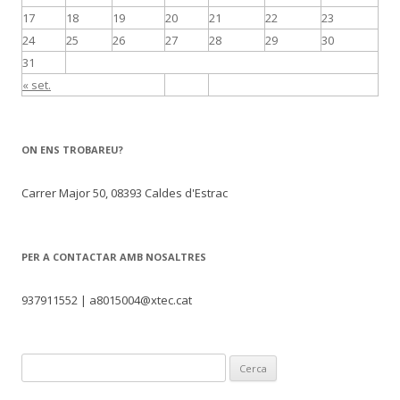
17
18
19
20
21
22
23
24
25
26
27
28
29
30
31
« set.
ON ENS TROBAREU?
Carrer Major 50, 08393 Caldes d'Estrac
PER A CONTACTAR AMB NOSALTRES
937911552 | a8015004@xtec.cat
C
e