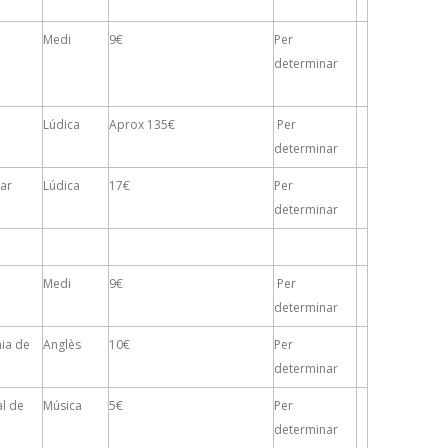
Medi
9€
Per
determinar
Lúdica
Aprox 135€
Per
determinar
Mar
Lúdica
17€
Per
determinar
Medi
9€
Per
determinar
mia de
Anglès
10€
Per
determinar
l de
Música
5€
Per
determinar