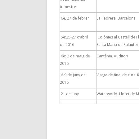
trimestre
6è, 27 de febrer
La Pedrera. Barcelona
5è:25-27 d’abril
Colònies al Castell de Fl
de 2016
Santa Maria de Palauto
6è: 2 de maig de
Cantània. Auditori
2016
6-9 de juny de
Viatge de final de curs. 
2016
21 de juny
Waterworld. Lloret de 