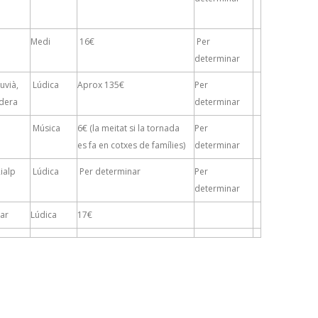
Medi
16€
Per
determinar
uvià,
Lúdica
Aprox 135€
Per
rdera
determinar
Música
6€ (la meitat si la tornada
Per
es fa en cotxes de famílies)
determinar
Rialp
Lúdica
Per determinar
Per
determinar
Mar
Lúdica
17€