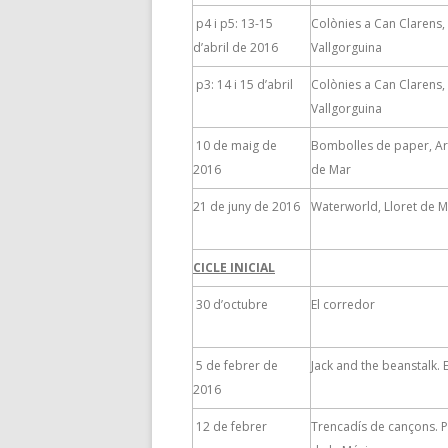
p4 i p5: 13-15
Colònies a Can Clarens,
d’abril de 2016
Vallgorguina
p3: 14 i 15 d’abril
Colònies a Can Clarens,
Vallgorguina
10 de maig de
Bombolles de paper, A
2016
de Mar
21 de juny de 2016
Waterworld, Lloret de 
CICLE INICIAL
30 d’octubre
El corredor
5 de febrer de
Jack and the beanstalk. 
2016
12 de febrer
Trencadís de cançons. 