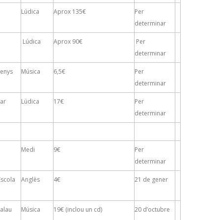
Lúdica
Aprox 135€
Per
determinar
Lúdica
Aprox 90€
Per
determinar
renys
Música
6,5€
Per
determinar
Mar
Lúdica
17€
Per
determinar
Medi
9€
Per
determinar
Escola
Anglès
4€
21 de gener
Palau
Música
19€ (inclou un cd)
20 d’octubre