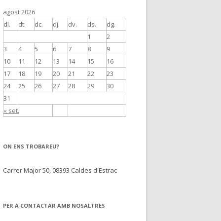
agost 2026
dl.
dt.
dc.
dj.
dv.
ds.
dg.
1
2
3
4
5
6
7
8
9
10
11
12
13
14
15
16
17
18
19
20
21
22
23
24
25
26
27
28
29
30
31
« set.
ON ENS TROBAREU?
Carrer Major 50, 08393 Caldes d'Estrac
PER A CONTACTAR AMB NOSALTRES