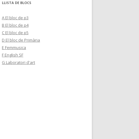
LLISTA DE BLOCS
A El bloc de p3
B El bloc de p4
C El bloc de p5
D El bloc de Primària
E Femmusica
F English SF
G Laboratori d'art