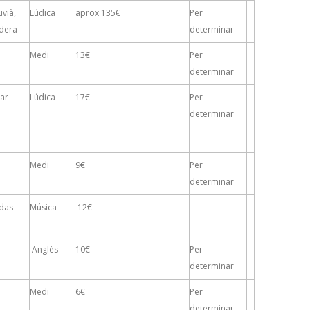
uvià,
Lúdica
aprox 135€
Per
rdera
determinar
Medi
13€
Per
determinar
Mar
Lúdica
17€
Per
determinar
Medi
9€
Per
determinar
odas
Música
12€
Anglès
10€
Per
determinar
Medi
6€
Per
determinar