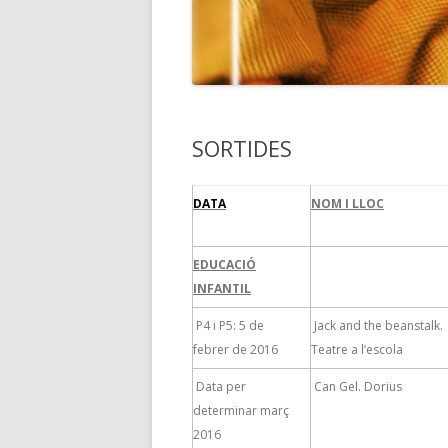
SORTIDES
DATA
NOM I LLOC
EDUCACIÓ
INFANTIL
P4 i P5: 5 de
Jack and the beanstalk.
febrer de 2016
Teatre a l’escola
Data per
Can Gel. Dorius
determinar març
2016