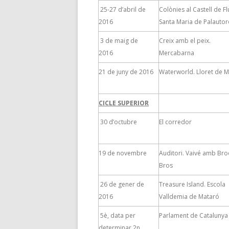
25-27 d’abril de
Colònies al Castell de Fl
2016
Santa Maria de Palauto
3 de maig de
Creix amb el peix.
2016
Mercabarna
21 de juny de 2016
Waterworld. Lloret de 
CICLE SUPERIOR
30 d’octubre
El corredor
19 de novembre
Auditori. Vaivé amb Br
Bros
26 de gener de
Treasure Island. Escola
2016
Valldemia de Mataró
5è, data per
Parlament de Catalunya
determinar 2n