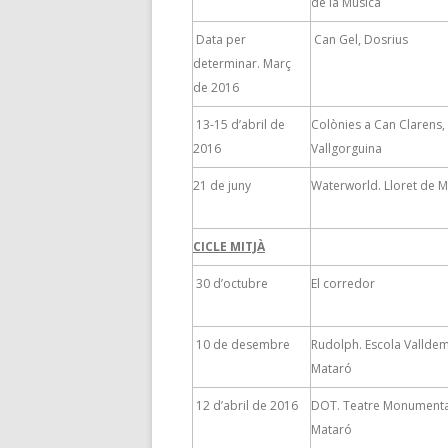
de la Música
Data per
Can Gel, Dosrius
determinar. Març
de 2016
13-15 d’abril de
Colònies a Can Clarens,
2016
Vallgorguina
21 de juny
Waterworld. Lloret de 
CICLE MITJÀ
30 d’octubre
El corredor
10 de desembre
Rudolph. Escola Vallde
Mataró
12 d’abril de 2016
DOT. Teatre Monumenta
Mataró