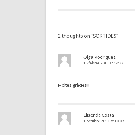
2 thoughts on “
SORTIDES
”
Olga Rodriguez
18 febrer 2013 at 14:23
Moltes gråcies!!!
Elisenda Costa
1 octubre 2013 at 10:08