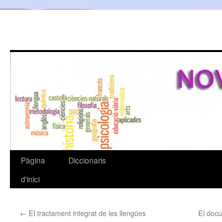
Pàgina
Diccionaris
Vés
d'inici
al
contingut
←
El tractament integrat de les llengües
El docu