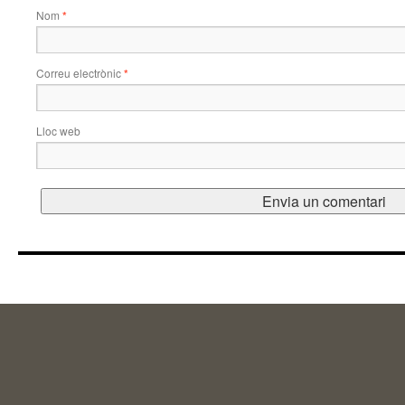
Nom
*
Correu electrònic
*
Lloc web