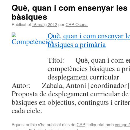
Què, quan i com ensenyar les
bàsiques
Publicat el
16 maig 2012
per
CRP Osona
Què, quan i com ensenyar l
bàsiques a primària
Títol: Què, quan i com en
competències bàsiques a pr
desplegament curricular
Autor: Zabala, Antoni [coordinador]
Proposta de desplegament curricular de
bàsiques en objectius, continguts i crite
cada cicle.
Aquest article s'ha publicat dins de
CRP
i etiquetat amb
competè