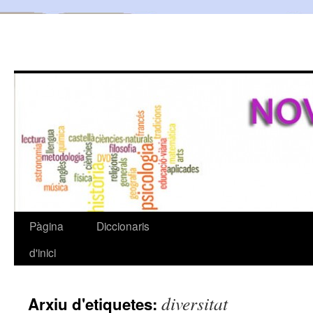
Pàgina
Diccionaris
Vés
d'inici
al
contingut
diversitat
Arxiu d'etiquetes: