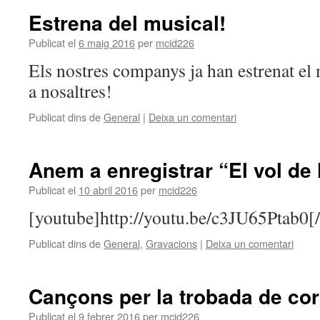
Estrena del musical!
Publicat el
6 maig 2016
per
mcid226
Els nostres companys ja han estrenat el 
a nosaltres!
Publicat dins de
General
|
Deixa un comentari
Anem a enregistrar “El vol de 
Publicat el
10 abril 2016
per
mcid226
[youtube]http://youtu.be/c3JU65Ptab0[
Publicat dins de
General
,
Gravacions
|
Deixa un comentari
Cançons per la trobada de cor
Publicat el
9 febrer 2016
per
mcid226