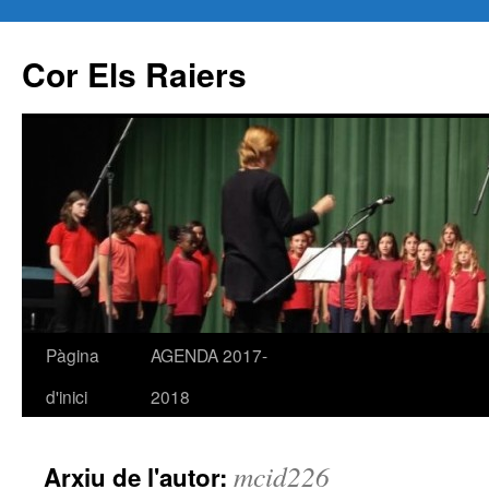
Cor Els Raiers
Pàgina
AGENDA 2017-
Vés
d'inici
2018
al
contingut
mcid226
Arxiu de l'autor: