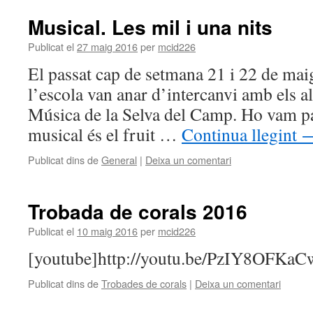
Musical. Les mil i una nits
Publicat el
27 maig 2016
per
mcid226
El passat cap de setmana 21 i 22 de maig
l’escola van anar d’intercanvi amb els 
Música de la Selva del Camp. Ho vam pa
musical és el fruit …
Continua llegint
Publicat dins de
General
|
Deixa un comentari
Trobada de corals 2016
Publicat el
10 maig 2016
per
mcid226
[youtube]http://youtu.be/PzIY8OFKaC
Publicat dins de
Trobades de corals
|
Deixa un comentari