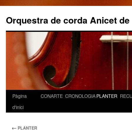
Orquestra de corda Anicet de
Pàgina
CONARTE
CRONOLOGIA
PLANTER
REC
Vés
d'inici
al
contingut
←
PLANTER