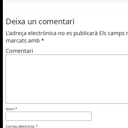
Deixa un comentari
L'adreça electrònica no es publicarà
Els camps n
marcats amb
*
Comentari
RIMG_20180213_161707_BURS
RIMG_20180213_161734
RIMG_20180213_161712
RIMG_20180213_161435
RIMG_20180213_161350
RIMG_20180213_161321
RIMG_20180213_161258
RIMG_20180213_161250
RIMG_20180213_161133
RIMG_20180213_161126
Nom
*
Correu electrònic
*