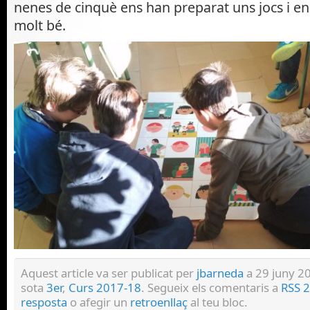
nenes de cinquè ens han preparat uns jocs i e
molt bé.
RIMG_20180213_161827
Aquest article va ser publicat per
jbarneda
a 29 juny 20
sota
3er
,
Curs 2017-18
. Segueix els comentaris a
RSS 2
resposta
o afegir un
retroenllaç
al teu bloc.