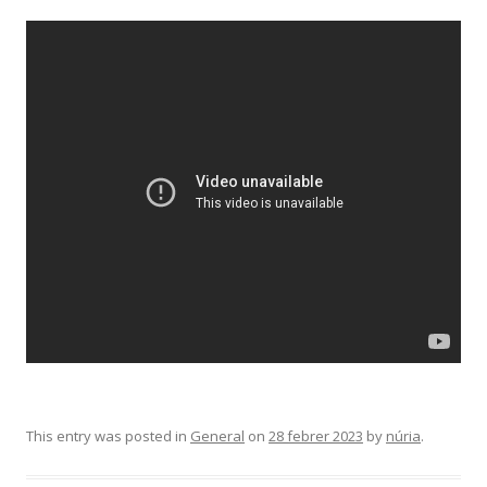
This entry was posted in
General
on
28 febrer 2023
by
núria
.