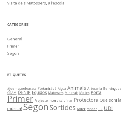
Visita dels Matossers, a l’escola
CATEGORIES
General
Primer
Segon
ETIQUETES
Animals
#joemquedoacasa
#totaniràbé
Aigua
Artesania
Benvinguda
DENIP
Equidos
Porta
CRAM
Matossers
Minerals
Molins
Primer
Protectora
Que soni la
Projecte Interdisciplinar
Segon
Sortides
UDI
música!
Taller
tardor
TIC