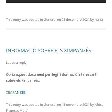
This entry was posted in
General
on
21 desembre 2021
by
núria
.
INFORMACIÓ SOBRE ELS XIMPANZÉS
Leave a reply
Obriu aquest document per llegir informació interessant
sobre els ximpanzés:
XIMPANZÉS
This entry was posted in
General
on
15 novembre 2021
by
Àfrica
Figueras Martí
.