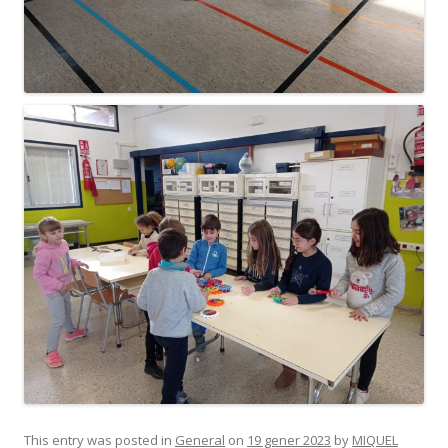
This entry was posted in
General
on
19 gener 2023
by
MIQUEL