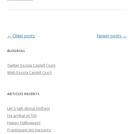
Post
←
Older posts
Newer posts
→
navigation
BLOGROLL
Twitter Escola Castell Ciuró
Web Escola Castell Ciuró
ARTICLES RECENTS
Let´s talk about clothes!
Ha arribat el Tió!
Happy Halloween!
Practiquem les mesures