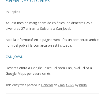
ANEM DE COLÒNIES
29 Replies
Aquest mes de maig anem de colònies, de dimecres 25 a
divendres 27 anirem a Solsona a Can Joval.
Mira la informació en la pàgina web i fes un comentari amb el
nom del poble i la comarca on està situada.
CAN JOVAL
Després entra a Google i escriu el nom Can Joval i clica a
Google Maps per veure on és.
This entry was posted in
General
on
2 maig 2022
by
núria
.