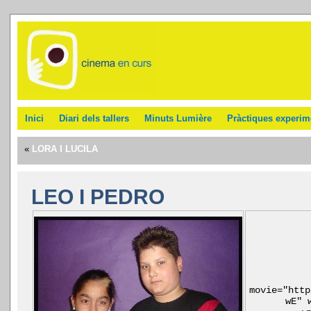
Inici
Diari dels tallers
Minuts Lumière
Pràctiques experim
«
LORA I LUCILA
LEO I PEDRO
movie="http
wE" 