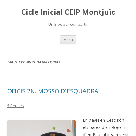
Cicle Inicial CEIP Montjuïc
Un Bloc per compartir
Skip
Menu
to
content
DAILY ARCHIVES:
24 MARÇ 2011
OFICIS 2N. MOSSO D´ESQUADRA.
5 Replies
En Xavi i en Cesc són
els pares d´en Roger i
d´en Pau, ahir van venir