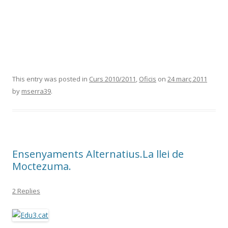
This entry was posted in
Curs 2010/2011
,
Oficis
on
24 març 2011
by
mserra39
.
Ensenyaments Alternatius.La llei de
Moctezuma.
2 Replies