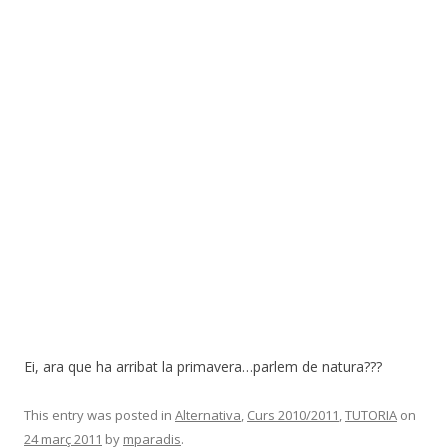
Ei, ara que ha arribat la primavera…parlem de natura???
This entry was posted in
Alternativa
,
Curs 2010/2011
,
TUTORIA
on
24 març 2011
by
mparadis
.