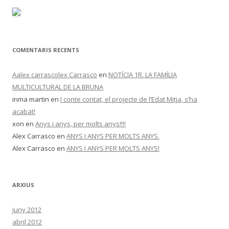
COMENTARIS RECENTS
Aalex carrascolex Carrasco
en
NOTÍCIA 1R. LA FAMÍLIA
MULTICULTURAL DE LA BRUNA
inma martin
en
I conte contat, el projecte de l’Edat Mitja, s’ha
acabat!
xon
en
Anys i anys, per molts anys!!!!
Alex Carrasco
en
ANYS I ANYS PER MOLTS ANYS.
Alex Carrasco
en
ANYS I ANYS PER MOLTS ANYS!
ARXIUS
juny 2012
abril 2012