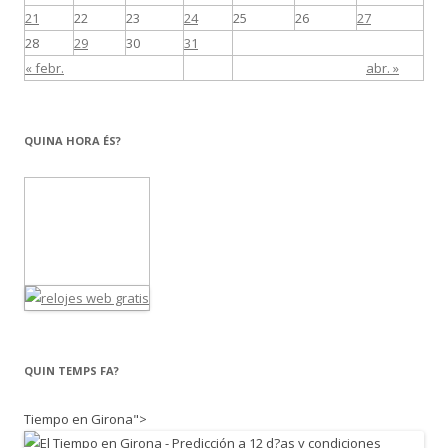
21
22
23
24
25
26
27
28
29
30
31
« febr.
abr. »
QUINA HORA ÉS?
QUIN TEMPS FA?
Tiempo en Girona">