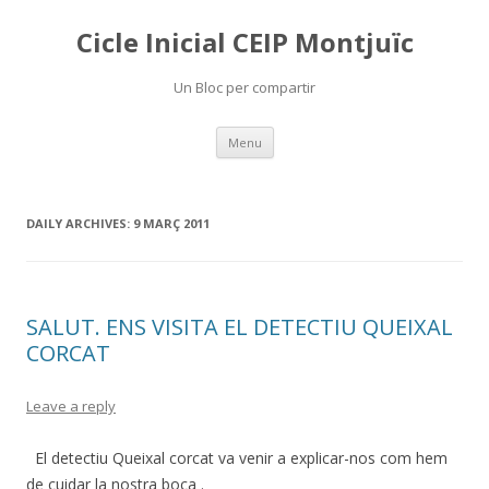
Cicle Inicial CEIP Montjuïc
Un Bloc per compartir
Skip
Menu
to
content
DAILY ARCHIVES:
9 MARÇ 2011
SALUT. ENS VISITA EL DETECTIU QUEIXAL
CORCAT
Leave a reply
El detectiu Queixal corcat va venir a explicar-nos com hem
de cuidar la nostra boca .