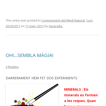
This entry was posted in
Coneixement del Medi Natural
,
Curs
2010/2011
on
11 març 2011
by
mparadis
.
OH!…SEMBLA MÀGIA!
2 Replies
DARRERAMENT HEM FET DOS EXPERIMENTS:
MINERALS : Els
minerals es formen
a les roques. Quan