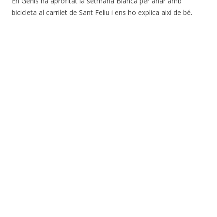
En Genis ha aprofitat la setmana Blanca per anar amb
bicicleta al carrilet de Sant Feliu i ens ho explica així de bé.