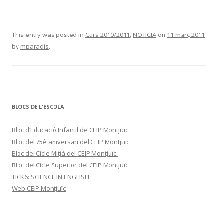
This entry was posted in
Curs 2010/2011
,
NOTICIA
on
11 març 2011
by
mparadis
.
BLOCS DE L'ESCOLA
Bloc d’Educació Infantil de CEIP Montjuïc
Bloc del 75è aniversari del CEIP Montjuïc
Bloc del Cicle Mitjà del CEIP Montjuïc.
Bloc del Cicle Superior del CEIP Montjuïc
TICK6: SCIENCE IN ENGLISH
Web CEIP Montjuïc