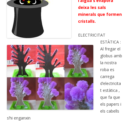
l’aigua s’evapora
deixa les sals
minerals que formen
cristalls.
ELECTRICITAT
ESTÀTICA :
Al fregar el
globus amb
la nostra
roba es
carrega
d’electricita
t estàtica ,
que fa que
els papers i
els cabells
s’hi enganxin