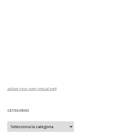
adopt your own virtual pet!
CATEGORIES
C
a
t