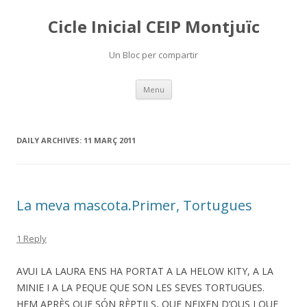
Cicle Inicial CEIP Montjuïc
Un Bloc per compartir
Skip
Menu
to
content
DAILY ARCHIVES:
11 MARÇ 2011
La meva mascota.Primer, Tortugues
1 Reply
AVUI LA LAURA ENS HA PORTAT A LA HELOW KITY, A LA
MINIE I A LA PEQUE QUE SON LES SEVES TORTUGUES.
HEM APRÈS QUE SÓN RÈPTILS, QUE NEIXEN D’OUS I QUE