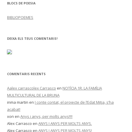
BLOCS DE POESIA
BIBLIOPOEMES
DEIXA ELS TEUS COMENTARIS!
COMENTARIS RECENTS
Aalex carrascolex Carrasco
en
NOTÍCIA 1R. LA FAMÍLIA
MULTICULTURAL DE LA BRUNA
inma martin
en
I conte contat, el projecte de l’Edat Mitja, s’ha
acabat!
xon
en
Anys i anys, per molts anys!!!!
Alex Carrasco
en
ANYS I ANYS PER MOLTS ANYS.
Alex Carrasco
en
ANYS I ANYS PER MOLTS ANYS!