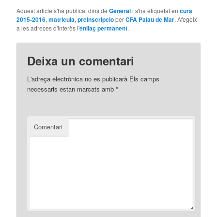
Aquest article s'ha publicat dins de
General
i s'ha etiquetat en
curs
2015-2016
,
matricula
,
preinscripcio
per
CFA Palau de Mar
. Afegeix
a les adreces d'interès l'
enllaç permanent
.
Deixa un comentari
L'adreça electrònica no es publicarà
Els camps
necessaris estan marcats amb
*
Comentari