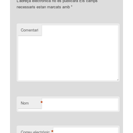
L'adreça electrònica no es publicarà
Els camps
necessaris estan marcats amb
*
Comentari
*
Nom
*
Correu electrònic