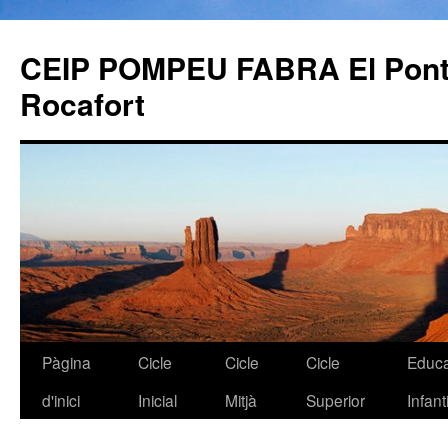
CEIP POMPEU FABRA El Pont 
Rocafort
Pàgina
Cicle
Cicle
Cicle
Educa
Vés
d'inici
Inicial
Mitjà
Superior
Infanti
al
contingut