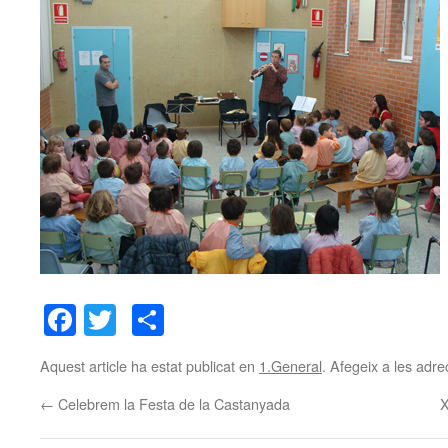
Facebook
Twitter
Comparteix
Aquest article ha estat publicat en
1.General
. Afegeix a les adrec
←
Celebrem la Festa de la Castanyada
X