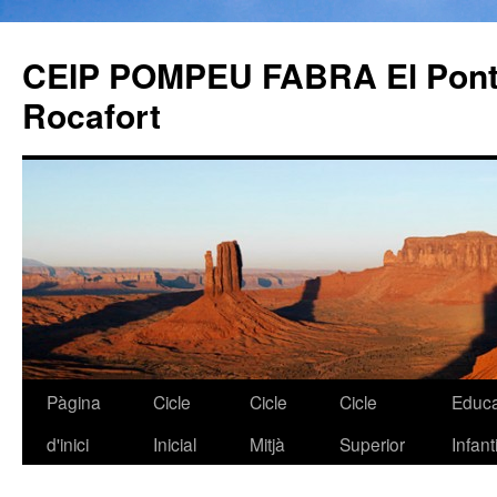
CEIP POMPEU FABRA El Pont 
Rocafort
Pàgina
Cicle
Cicle
Cicle
Educa
Vés
d'inici
Inicial
Mitjà
Superior
Infanti
al
contingut