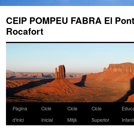
CEIP POMPEU FABRA El Pont 
Rocafort
Pàgina
Cicle
Cicle
Cicle
Educa
Vés
d'inici
Inicial
Mitjà
Superior
Infanti
al
contingut