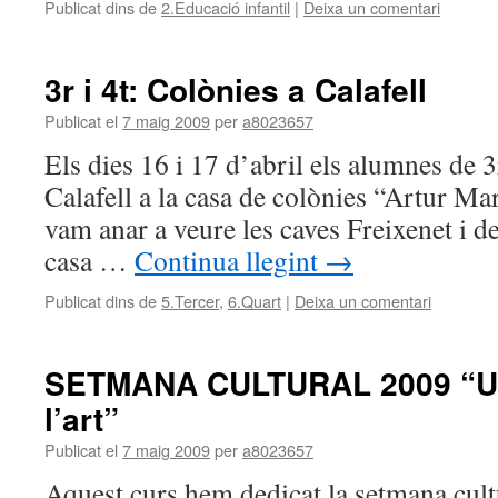
Publicat dins de
2.Educació infantil
|
Deixa un comentari
3r i 4t: Colònies a Calafell
Publicat el
7 maig 2009
per
a8023657
Els dies 16 i 17 d’abril els alumnes de 3
Calafell a la casa de colònies “Artur Mar
vam anar a veure les caves Freixenet i d
casa …
Continua llegint
→
Publicat dins de
5.Tercer
,
6.Quart
|
Deixa un comentari
SETMANA CULTURAL 2009 “Un
l’art”
Publicat el
7 maig 2009
per
a8023657
Aquest curs hem dedicat la setmana cult