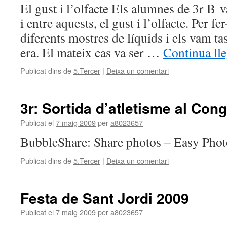
El gust i l’olfacte Els alumnes de 3r B v
i entre aquests, el gust i l’olfacte. Per f
diferents mostres de líquids i els vam ta
era. El mateix cas va ser …
Continua ll
Publicat dins de
5.Tercer
|
Deixa un comentari
3r: Sortida d’atletisme al Con
Publicat el
7 maig 2009
per
a8023657
BubbleShare: Share photos – Easy Phot
Publicat dins de
5.Tercer
|
Deixa un comentari
Festa de Sant Jordi 2009
Publicat el
7 maig 2009
per
a8023657