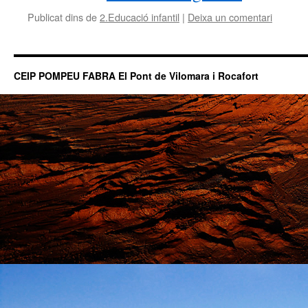
Publicat dins de
2.Educació infantil
|
Deixa un comentari
CEIP POMPEU FABRA El Pont de Vilomara i Rocafort