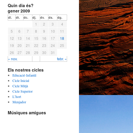
Quin dia és?
gener 2009
dl.
dt.
dc.
dj.
dv.
ds.
dg.
1
2
3
4
5
6
7
8
9
10
11
12
13
14
15
16
17
18
19
20
21
22
23
24
25
26
27
28
29
30
31
« nov.
febr. »
Els nostres cicles
Educació Infantil
Cicle Inicial
Cicle Mitjà
Cicle Superior
L’hort
Menjador
Músiques amigues