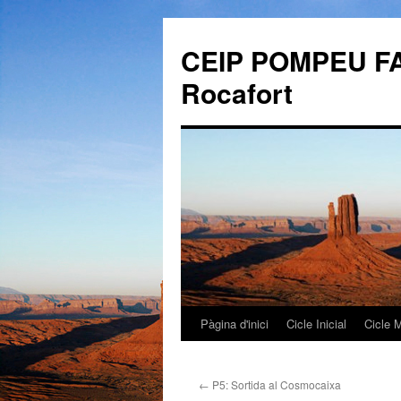
CEIP POMPEU FAB
Rocafort
Pàgina d'inici
Cicle Inicial
Cicle M
Vés
al
←
P5: Sortida al Cosmocaixa
contingut