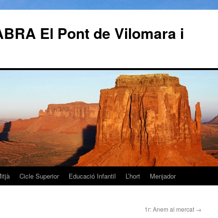
RA El Pont de Vilomara i
itjà
Cicle Superior
Educació Infantil
L’hort
Menjador
1r: Anem al mercat
→