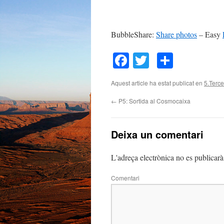
BubbleShare:
Share photos
– Easy
Facebook
Twitter
Compar
Aquest article ha estat publicat en
5.Terce
←
P5: Sortida al Cosmocaixa
Deixa un comentari
L'adreça electrònica no es publicarà
Comentari