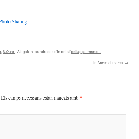
Photo Sharing
teix
r
,
6.Quart
. Afegeix a les adreces d'interès l'
enllaç permanent
.
1r: Anem al mercat
→
*
Els camps necessaris estan marcats amb