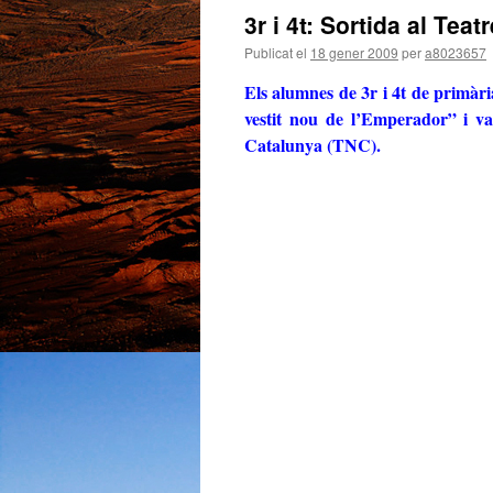
3r i 4t: Sortida al Tea
Publicat el
18 gener 2009
per
a8023657
Els alumnes de 3r i 4t de primàr
vestit nou de l’Emperador” i va
Catalunya (TNC).