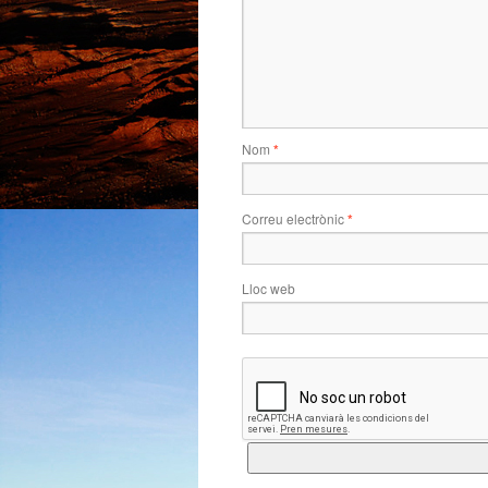
Nom
*
Correu electrònic
*
Lloc web