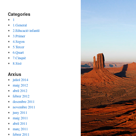
Categories
1
1.General
2.Educació infantil
3.Primer
4.Segon
5.Tercer
6.Quart
7.Cinquè
8.Sisè
Arxius
juliol 2014
maig 2012
abril 2012
febrer 2012
desembre 2011
novembre 2011
juny 2011
maig 2011
abril 2011
març 2011
febrer 2011