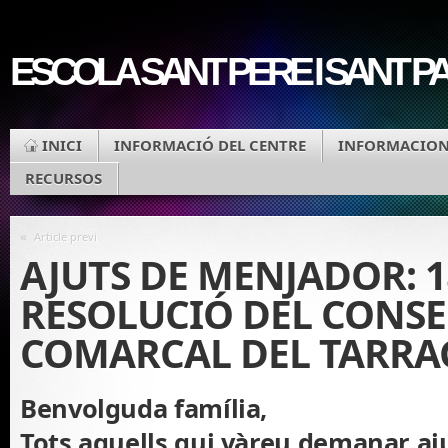
ESCOLA SANT PERE I SANT P
INICI
INFORMACIÓ DEL CENTRE
INFORMACIONS
RECURSOS
«
Article previ
AJUTS DE MENJADOR: 1
RESOLUCIÓ DEL CONSE
COMARCAL DEL TARR
Benvolguda família,
Tots aquells qui vàreu demanar aju