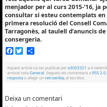
menjador per al curs 2015-’16, ja 
consultar si esteu contemplats en
primera resolució del Consell Com
Tarragonès, al taulell d’anuncis d
consergeria.
Facebook
Twitter
Comparteix
Aquest article va ser publicat per
e3003321
a 4 setemb
arxivat sota
General
. Segueix els comentaris a
RSS 2.0
resposta
o afegir un
retroenllaç
al teu bloc.
Deixa un comentari