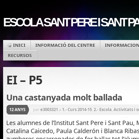
ESCOLA SANT PERE I SANT P
INICI
INFORMACIÓ DEL CENTRE
INFORMACIONS
RECURSOS
EI – P5
Una castanyada molt ballada
12 ANYS
per
e3003321
a
1.- Curs 2014-15
,
2.- Escola
,
Activitats i
CI - 2n
,
Cicle Ed. Infantil
,
Cicle Inicial
,
Cicle Mitjà
,
Cicl
Les alumnes de l’Institut Sant Pere i Sant Pau, 
Catalina Caicedo, Paula Calderón i Blanca Ribas
- 5è
,
CS - 6è
,
EI - P3
,
EI - P4
,
EI - P5
,
Festes de l'escola
,
Ge
zumberes encarregades de fer ballar tot l’alumn