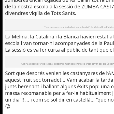
de la nostra escola a la sessió de ZUMBA CAS
divendres vigília de Tots Sants.
D’esquerra a dreta, les ballarines: la Paula C., la Melina B, la Catalina
La Melina, la Catalina i la Blanca havien estat 
escola i van tornar-hi acompanyades de la Pau
La sessió es va fer curta al públic de tant que 
A la Plaça del Xiprer de l’escola, quasi mig miler personetes i persones van ser el públic
Sort que després venien les castanyares de l’A
aquest fruit sec torradet… Vam acabar la tarda
junts berenant i ballant alguns èxits pop: una
massa recomanable per a fer-la habitualment j
un dia”!! … i com se sol dir en castellà… “que no
😉