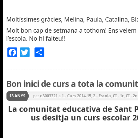
Moltíssimes gràcies, Melina, Paula, Catalina, Bl
Molt bon cap de setmana a tothom! Ens veiem 
l’escola. No hi falteu!!
Facebook
Twitter
Comparteix
Bon inici de curs a tota la comuni
13 ANYS
per
e3003321
a
1.- Curs 2014-15
,
2.- Escola
,
CI - 1r
,
CI - 2n
Inicial
,
Cicle Mitjà
,
Cicle Superior
,
CM - 3r
,
CM - 4t
,
CS -
La comunitat educativa de Sant P
us desitja un curs escolar 
P5
,
General