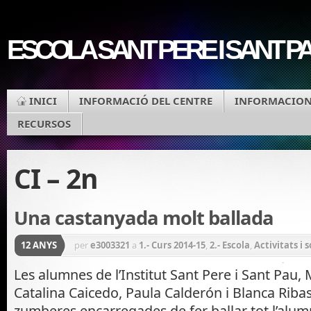
ESCOLA SANT PERE I SANT P
INICI
INFORMACIÓ DEL CENTRE
INFORMACIONS
RECURSOS
CI – 2n
Una castanyada molt ballada
12 ANYS
per
e3003321
a
1.- Curs 2014-15
,
2.- Escola
,
Activitats i
CI - 2n
,
Cicle Ed. Infantil
,
Cicle Inicial
,
Cicle Mitjà
,
Cicl
Les alumnes de l’Institut Sant Pere i Sant Pau, 
Catalina Caicedo, Paula Calderón i Blanca Ribas
- 5è
,
CS - 6è
,
EI - P3
,
EI - P4
,
EI - P5
,
Festes de l'escola
,
Ge
zumberes encarregades de fer ballar tot l’alumn