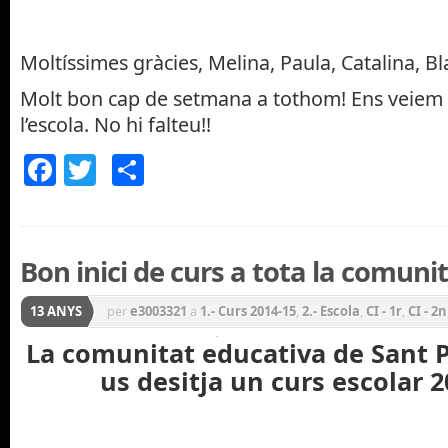
Moltíssimes gràcies, Melina, Paula, Catalina, Bl
Molt bon cap de setmana a tothom! Ens veiem 
l’escola. No hi falteu!!
Facebook
Twitter
Comparteix
Bon inici de curs a tota la comuni
13 ANYS
per
e3003321
a
1.- Curs 2014-15
,
2.- Escola
,
CI - 1r
,
CI - 2n
Inicial
,
Cicle Mitjà
,
Cicle Superior
,
CM - 3r
,
CM - 4t
,
CS -
La comunitat educativa de Sant P
us desitja un curs escolar 
P5
,
General