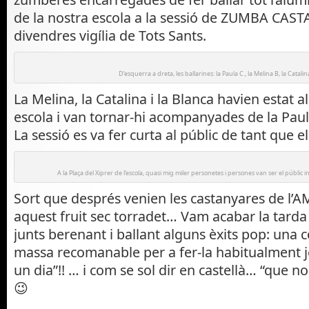
de la nostra escola a la sessió de ZUMBA CAS
divendres vigília de Tots Sants.
D’esquerra a dreta, les ballarines: la Paula C., la Melina B, la Catalina
La Melina, la Catalina i la Blanca havien estat 
escola i van tornar-hi acompanyades de la Pau
La sessió es va fer curta al públic de tant que 
A la Plaça del Xiprer de l’escola, quasi mig miler personetes i persones van ser el públic
Sort que després venien les castanyares de l’A
aquest fruit sec torradet… Vam acabar la tarda
junts berenant i ballant alguns èxits pop: una
massa recomanable per a fer-la habitualment j
un dia”!! … i com se sol dir en castellà… “que no
😉