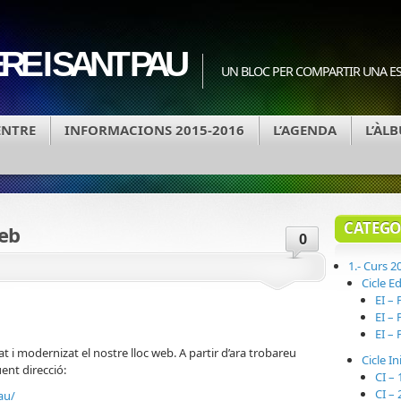
RE I SANT PAU
UN BLOC PER COMPARTIR UNA E
ENTRE
INFORMACIONS 2015-2016
L’AGENDA
L’ÀL
CATEGO
web
0
1.- Curs 2
Cicle Ed
EI – 
EI – 
EI – 
 i modernizat el nostre lloc web. A partir d’ara trobareu
Cicle In
ent direcció:
CI – 
CI – 
au/