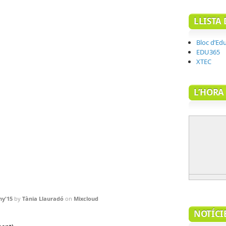
LLISTA 
Bloc d’Edu
EDU365
XTEC
L’HORA
ny'15
by
Tània Llauradó
on
Mixcloud
NOTÍCI