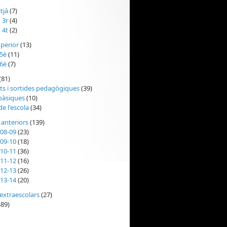
tjà
(7)
 3r
(4)
 4t
(2)
uperior
(13)
 5è
(11)
 6è
(7)
(81)
ats i sortides pedagògiques
(39)
bàsiques
(10)
de l'escola
(34)
 anteriors
(139)
008-09
(23)
009-10
(18)
010-11
(36)
011-12
(16)
012-13
(26)
013-14
(20)
 extraescolars
(27)
89)