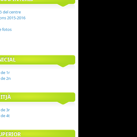
ó del centre
ons 2015-2016
e fotos
NICIAL
 de 1r
a de 2n
ITJÀ
 de 3r
 de 4t
SUPERIOR