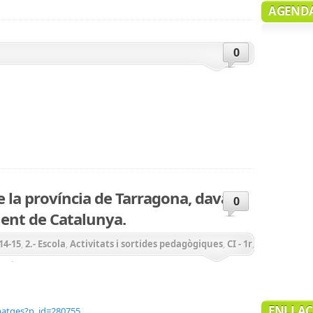
AGENDA
0
teix
e la província de Tarragona, davant
0
ment de Catalunya.
14-15
,
2.- Escola
,
Activitats i sortides pedagògiques
,
CI - 1r
,
 - 6è
,
General
ENLLAÇ
matges?p_id=280755