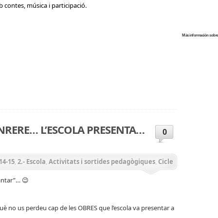
 contes, música i participació.
Más información sobr
teix
NRERE… L’ESCOLA PRESENTA…
0
14-15
,
2.- Escola
,
Activitats i sortides pedagògiques
,
Cicle
l
antar”… 😉
no us perdeu cap de les OBRES que l’escola va presentar a