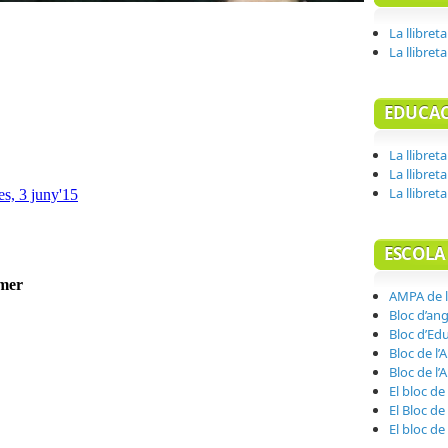
La llibret
La llibret
EDUCAC
La llibret
La llibret
La llibret
ESCOLA
AMPA de l
Bloc d’ang
Bloc d’Edu
Bloc de l’A
Bloc de l’
El bloc de
El Bloc de
El bloc de