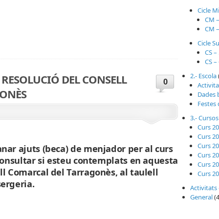
Cicle Mi
CM –
teix
CM –
Cicle S
CS –
CS –
2.- Escola
a RESOLUCIÓ DEL CONSELL
0
Activit
GONÈS
Dades 
Festes 
3.- Cursos
Curs 2
Curs 2
Curs 2
nar ajuts (beca) de menjador per al curs
Curs 2
 consultar si esteu contemplats en aquesta
Curs 2
l Comarcal del Tarragonès, al taulell
Curs 2
ergeria.
Activitats
General
(4
teix