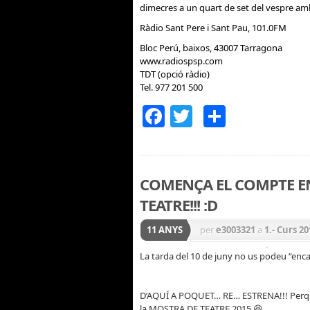
dimecres a un quart de set del vespre amb
Ràdio Sant Pere i Sant Pau, 101.0FM
Bloc Perú, baixos, 43007 Tarragona
www.radiospsp.com
TDT (opció ràdio)
Tel. 977 201 500
Facebook
Twitter
Compar
COMENÇA EL COMPTE E
TEATRE!!! :D
11 ANYS
per
e3003321
a
1.- Curs 20
Superior
,
CS - 5è
,
Genera
La tarda del 10 de juny no us podeu “enc
D’AQUÍ A POQUET… RE… ESTRENA!!! Perquè 
la MOSTRA DE TEATRE 2015 😆