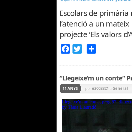
Escolars de primària 
l’atenció a un mateix 
projecte ‘Els valors d’
Facebook
Twitter
Compar
“Llegeixe’m un conte” Pr
11 ANYS
per
e3003321
a
General