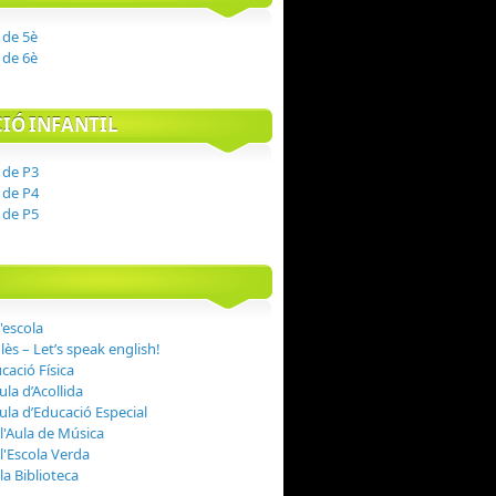
a de 5è
a de 6è
IÓ INFANTIL
a de P3
a de P4
a de P5
'escola
lès – Let’s speak english!
cació Física
ula d’Acollida
Aula d’Educació Especial
 l'Aula de Música
 l'Escola Verda
 la Biblioteca