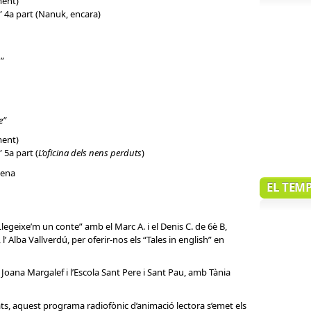
ment)
” 4a part (Nanuk, encara)
h
”
e”
ment)
” 5a part (
L’oficina dels nens perduts
)
lena
EL TEM
egeixe’m un conte” amb el Marc A. i el Denis C. de 6è B,
 Alba Vallverdú, per oferir-nos els “Tales in english” en
oana Margalef i l’Escola Sant Pere i Sant Pau, amb Tània
ats, aquest programa radiofònic d’animació lectora s’emet els