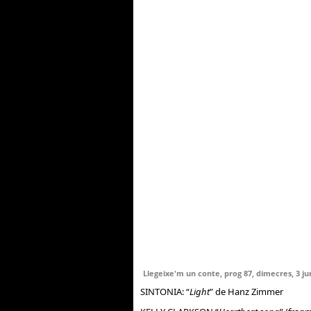
Llegeixe'm un conte, prog 87, dimecres, 3 ju
SINTONIA: “
Light
” de Hanz Zimmer