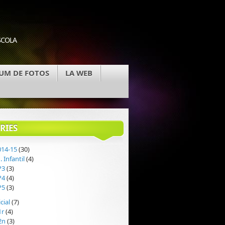
SCOLA
BUM DE FOTOS
LA WEB
RIES
014-15
(30)
. Infantil
(4)
P3
(3)
P4
(4)
P5
(3)
icial
(7)
1r
(4)
2n
(3)