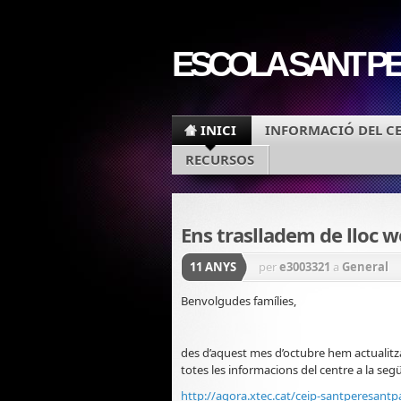
ESCOLA SANT PE
INICI
INFORMACIÓ DEL C
RECURSOS
Ens traslladem de lloc 
11 ANYS
per
e3003321
a
General
Benvolgudes famílies,
des d’aquest mes d’octubre hem actualitzat
totes les informacions del centre a la segü
http://agora.xtec.cat/ceip-santperesantp