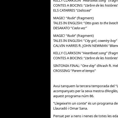
KELLY CLARKSON “
Heartbeat song
” (frag
CONTES A BOCINS: “
L’arbre de les històries
ELS CATARRES “
L’odissea
“
MAGIC! “
Rude
” (fragment)
TALES IN ENGLISH: “
Otto goes to the beac
DESAKATO “
Cada vez”
MAGIC! “
Rude
” (fragment)
TALES IN ENGLISH: “
City girl, cowntry boy
”
CALVIN HARRIS ft. JOHN NEWMAN “
Blam
KELLY CLARKSON “
Heartbeat song
” (frag
CONTES A BOCINS: “
L’arbre de les històries
SINTONIA FINAL: “
One day
” d’Arash ft. He
CROSSING “
Parem el temps
”
Avui tanquem la tercera temporada del “Ll
acompanyats per la seva mestra d’Anglès, l’
aquest programa núm 86.
“Llegeixe’m un conte” és un programa de J
Llauradó i Omar Sana.
Pensat per a nens i nenes de totes les ed