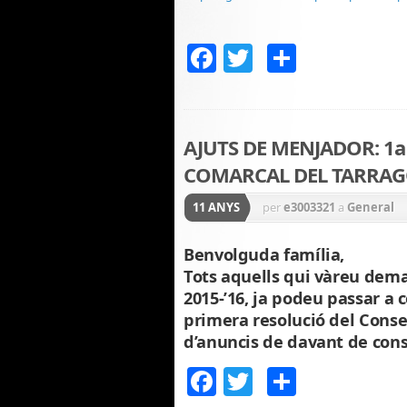
Facebook
Twitter
Compar
AJUTS DE MENJADOR: 1
COMARCAL DEL TARRA
11 ANYS
per
e3003321
a
General
Benvolguda família,
Tots aquells qui vàreu dema
2015-’16, ja podeu passar a
primera resolució del Consel
d’anuncis de davant de cons
Facebook
Twitter
Compar