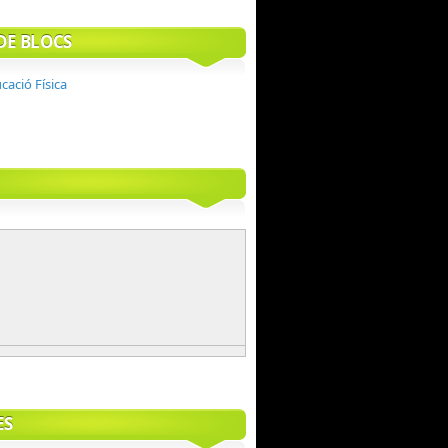
DE BLOCS
cació Física
ES