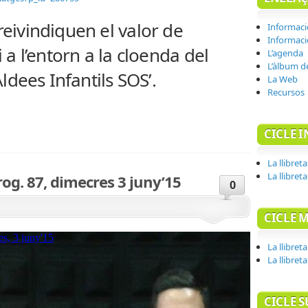
reivindiquen el valor de
Informaci
Informaci
i a l’entorn a la cloenda del
L’agenda
L’àlbum d
Aldees Infantils SOS’.
La Web
Recursos
teix
CICLE I
La llibreta
La llibret
og. 87, dimecres 3 juny’15
0
CICLE M
La llibreta
La llibreta
CICLE 