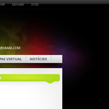
TOR
EDU365
XTEC
WEB@GMAIL.COM
PAI VIRTUAL
NOTÍCIES
A