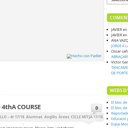
COMENT
JAVIER
en
JAVIER
en
ANA VAZ
JORDI A 
Oscar cañ
ABRAÇAR
Victor Gar
teix
TANCAMEN
DE PORTE
WEBS D
El bloc de
 4thA COURSE
0
El bloc de
Reported
ELLO
a
4t 17/18
,
Alumnat
,
Anglès
,
Àrees
,
CICLE MITJÀ 17/18
,
Educació p
Espai Mo
social
,
PRIMÀRIA 17/18
,
PROJECTE GEP
,
Projectes
wn imaginary town. Please, let’s visit them!