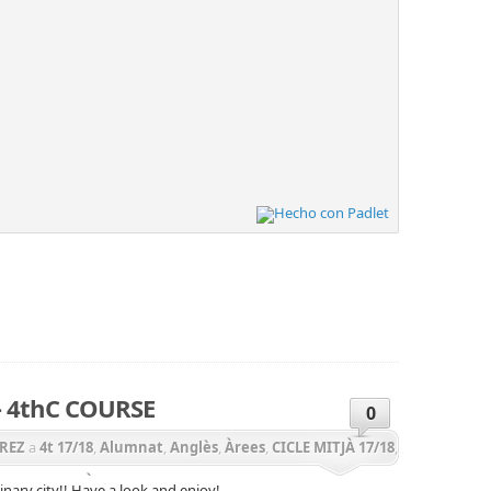
teix
 4thC COURSE
0
REZ
a
4t 17/18
,
Alumnat
,
Anglès
,
Àrees
,
CICLE MITJÀ 17/18
,
social
,
PRIMÀRIA 17/18
,
PROJECTE GEP
,
Projectes
inary city!! Have a look and enjoy!