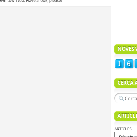
own town too. Have a look, please!
NOVES V
CERCA 
ARTICL
ARTICLES