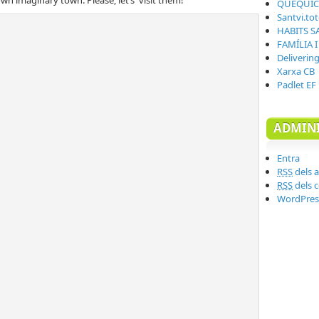
QUÈQUI
Santvi.to
HABITS S
FAMÍLIA 
Deliverin
Xarxa CB
Padlet EF
ADMINI
Entra
RSS
dels a
RSS
dels 
WordPres