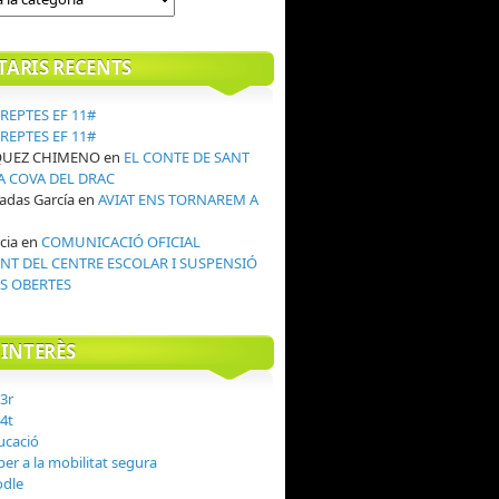
ARIS RECENTS
REPTES EF 11#
REPTES EF 11#
QUEZ CHIMENO
en
EL CONTE DE SANT
LA COVA DEL DRAC
adas García
en
AVIAT ENS TORNAREM A
!
cia
en
COMUNICACIÓ OFICIAL
T DEL CENTRE ESCOLAR I SUSPENSIÓ
S OBERTES
'INTERÈS
 3r
 4t
ucació
er a la mobilitat segura
odle