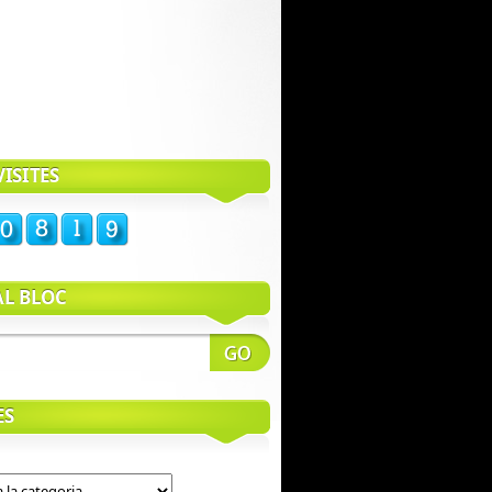
ISITES
AL BLOC
ES