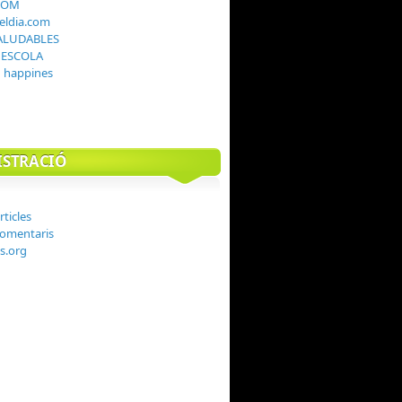
COM
teldia.com
ALUDABLES
I ESCOLA
g happines
STRACIÓ
rticles
comentaris
s.org