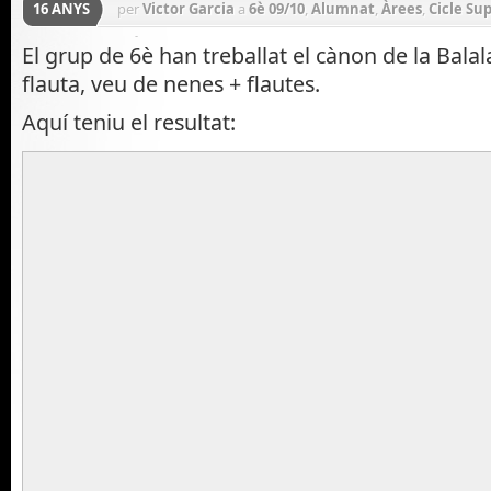
16 ANYS
per
Victor Garcia
a
6è 09/10
,
Alumnat
,
Àrees
,
Cicle Sup
Música
,
Zona Cursos Anteriors
El grup de 6è han treballat el cànon de la Balal
flauta, veu de nenes + flautes.
Aquí teniu el resultat: