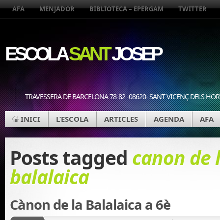
AFA
MENJADOR
BIBLIOTECA – EPERGAM
TWITTER
ESCOLA
SANT
JOSEP
TRAVESSERA DE BARCELONA 78-82 -08620- SANT VICENÇ DELS HOR
INICI
L’ESCOLA
ARTICLES
AGENDA
AFA
Posts tagged
canon de 
balalaica
Cànon de la Balalaica a 6è