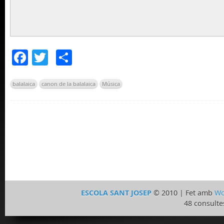
Facebook
Twitter
Comparteix
balalaica
canon de la balalaica
Música
ESCOLA SANT JOSEP
© 2010 | Fet amb
Wo
48 consulte