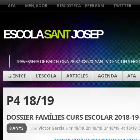
AFA
MENJADOR
BIBLIOTECA – EPERGAM
TWITTER
ESCOLA
SANT
JOSEP
TRAVESSERA DE BARCELONA 78-82 -08620- SANT VICENÇ DELS HOR
INICI
L’ESCOLA
ARTICLES
AGENDA
AFA
P4 18/19
DOSSIER FAMÍLIES CURS ESCOLAR 2018-19
8 ANYS
per
Victor Garcia
a
1r 18/19
,
2n 18/19
,
3r 18/19
,
4t 18/19
,
CICLE INICIAL 18/19
,
CICLE MITJÀ 18/19
,
CICLE SUPERIOR