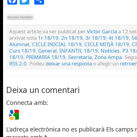
dossier families
Aquest article va ser publicat per
Victor Garcia
a 12 set
arxivat sota
1r 18/19
,
2n 18/19
,
3r 18/19
,
4t 18/19
,
5è
Alumnat
,
CICLE INICIAL 18/19
,
CICLE MITJÀ 18/19
,
C
Curs 18/19
,
General
,
INFANTIL 18/19
,
Notícies
,
P3 18
18/19
,
PRIMÀRIA 18/19
,
Secretaria
,
Zona Ampa
. Segu
RSS 2.0
. Podeu
deixar una resposta
o afegir un
retroen
Deixa un comentari
Connecta amb:
L'adreça electrònica no es publicarà
Els camps n