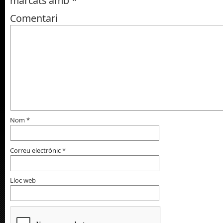
marcats amb
*
Comentari
Nom
*
Correu electrònic
*
Lloc web