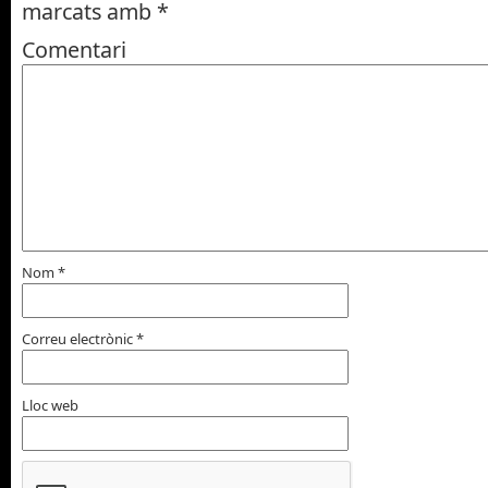
marcats amb
*
Comentari
Nom
*
Correu electrònic
*
Lloc web