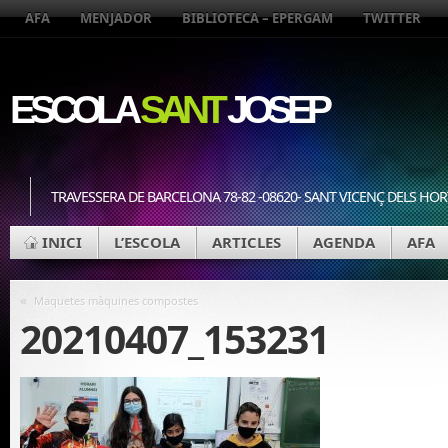
AFA
MENJADOR
BIBLIOTECA – EPERGAM
TWITTER
ESCOLA
SANT
JOSEP
TRAVESSERA DE BARCELONA 78-82 -08620- SANT VICENÇ DELS HOR
INICI
L’ESCOLA
ARTICLES
AGENDA
AFA
«
Maquetes màquines compostes
20210407_153231