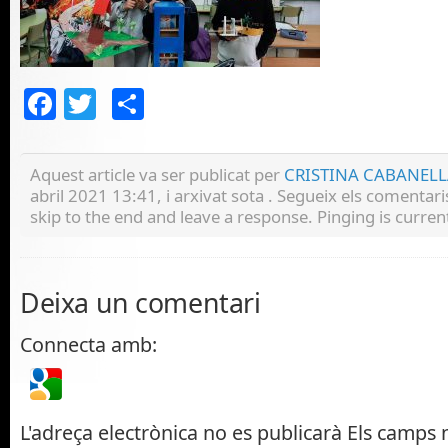
Facebook
Twitter
Comparteix
Aquest article va ser publicat per
CRISTINA CABANEL
abril 2021 13:41, i arxivat sota . Segueix els comentari
skip to the end and leave a response. Pinging is curren
Deixa un comentari
Connecta amb:
L'adreça electrònica no es publicarà
Els camps n