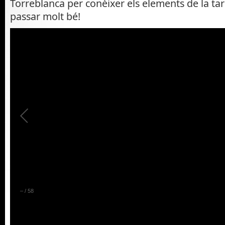
Torreblanca per conèixer els elements de la ta
passar molt bé!
–
/
58