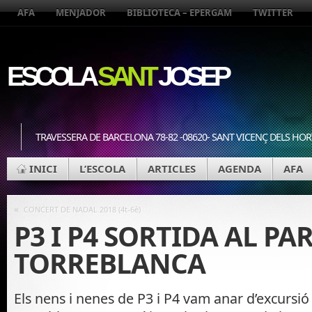
AFA
MENJADOR
BIBLIOTECA – EPERGAM
TWITTER
ESCOLA
SANT
JOSEP
TRAVESSERA DE BARCELONA 78-82 -08620- SANT VICENÇ DELS HOR
INICI
L’ESCOLA
ARTICLES
AGENDA
AFA
«
CONCERT DE NADAL 2018 (4t-6è)
P3 I P4 SORTIDA AL PA
TORREBLANCA
Els nens i nenes de P3 i P4 vam anar d’excursió 