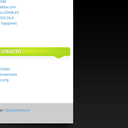
COM
teldia.com
ALUDABLES
I ESCOLA
g happines
STRACIÓ
rticles
comentaris
s.org
per
digitalnature