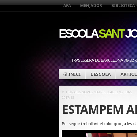
AFA
MENJADOR
BIBLIOTECA 
ESCOLA
SANT
JO
TRAVESSERA DE BARCELONA 78-82 -
INICI
L’ESCOLA
ARTICL
«
HORARIS NOVES MATRICULACIONS CURS
2017/18
ESTAMPEM A
Per seguir treballant el color groc, a les