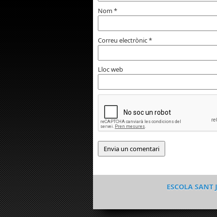
Nom
*
Correu electrònic
*
Lloc web
ESCOLA SANT 