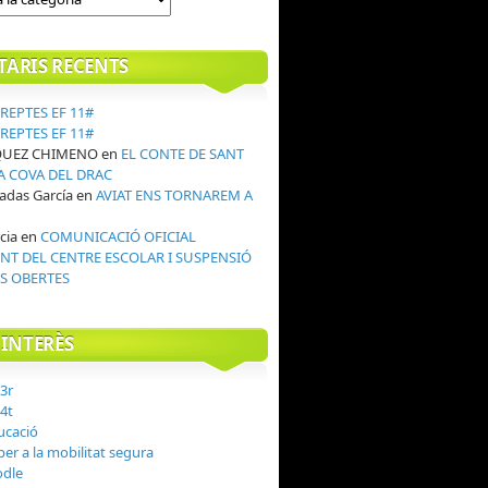
ARIS RECENTS
REPTES EF 11#
REPTES EF 11#
QUEZ CHIMENO
en
EL CONTE DE SANT
LA COVA DEL DRAC
adas García
en
AVIAT ENS TORNAREM A
!
cia
en
COMUNICACIÓ OFICIAL
T DEL CENTRE ESCOLAR I SUSPENSIÓ
S OBERTES
'INTERÈS
 3r
 4t
ucació
er a la mobilitat segura
odle