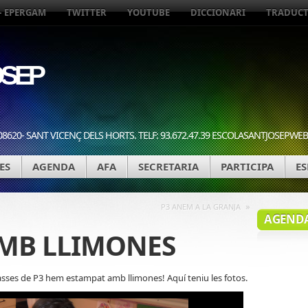
– EPERGAM
TWITTER
YOUTUBE
DICCIONARI
TRADUC
SEP
08620- SANT VICENÇ DELS HORTS. TELF: 93.672.47.39 ESCOLASANTJOSEP
ES
AGENDA
AFA
SECRETARIA
PARTICIPA
ES
»
P3 ANEM A LA GRANJA
AGEND
MB LLIMONES
 classes de P3 hem estampat amb llimones! Aquí teniu les fotos.