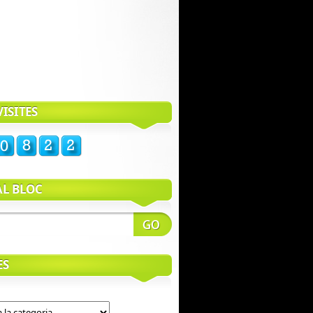
ISITES
AL BLOC
ES