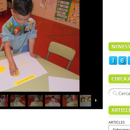
NOVES V
CERCA 
ARTICL
teix
ARTICLES