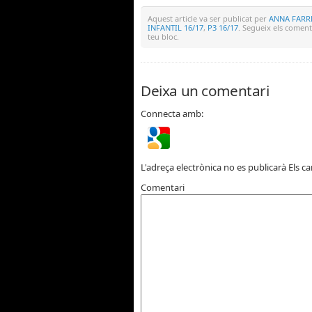
Aquest article va ser publicat per
ANNA FAR
INFANTIL 16/17
,
P3 16/17
. Segueix els coment
teu bloc.
Deixa un comentari
Connecta amb:
L'adreça electrònica no es publicarà
Els c
Comentari