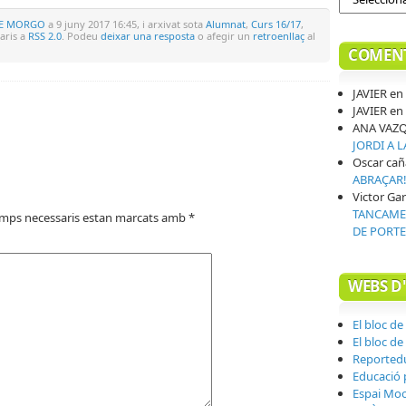
RE MORGO
a 9 juny 2017 16:45, i arxivat sota
Alumnat
,
Curs 16/17
,
aris a
RSS 2.0
. Podeu
deixar una resposta
o afegir un
retroenllaç
al
COMENT
JAVIER
en
JAVIER
en
ANA VAZ
JORDI A 
Oscar cañ
ABRAÇAR
Victor Gar
TANCAMEN
amps necessaris estan marcats amb
*
DE PORTE
WEBS D
El bloc de
El bloc de
Reported
Educació p
Espai Mo