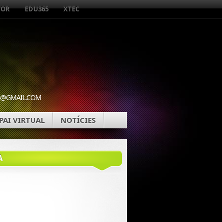
TOR
EDU365
XTEC
WEB@GMAIL.COM
PAI VIRTUAL
NOTÍCIES
A