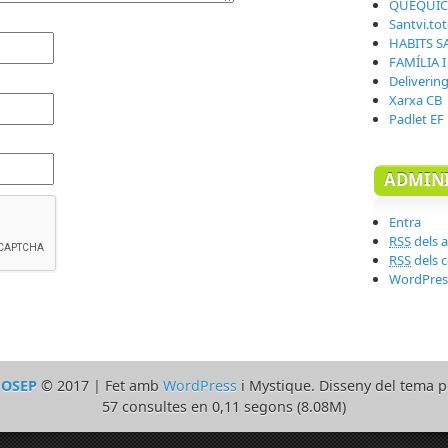
QUÈQUI
Santvi.to
HABITS S
FAMÍLIA 
Deliverin
Xarxa CB
Padlet EF
ADMINI
Entra
RSS
dels a
RSS
dels 
WordPres
JOSEP
© 2017 | Fet amb
WordPress
i Mystique. Disseny del tema 
57 consultes en 0,11 segons (8.08M)