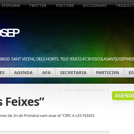
– EPERGAM
TWITTER
YOUTUBE
DICCIONARI
TRADUC
SEP
08620- SANT VICENÇ DELS HORTS. TELF: 93.672.47.39 ESCOLASANTJOSEP
ES
AGENDA
AFA
SECRETARIA
PARTICIPA
ES
»
2n visita biblioteca Les voltes
AGEND
s Feixes”
nenes de 2n de Primària vam anar al “CIRC A LES FEIXES