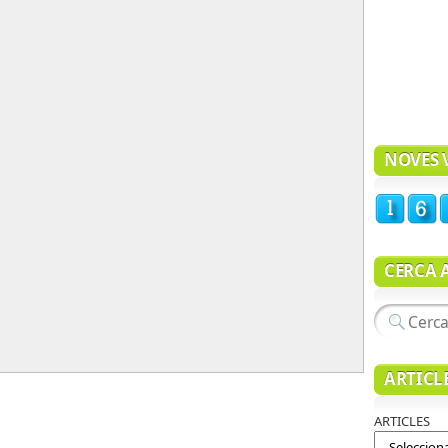
NOVES V
CERCA 
ARTICL
teix
ARTICLES