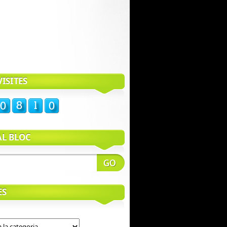
ISITES
AL BLOC
ES