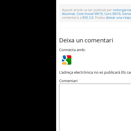
Aquest article va ser publicat per
victorgarcia
Alumnat
,
Cicle Inicial 09/10
,
Curs 09/10
,
Gener
comentaris a
RSS 2.0
. Podeu
deixar una resp
Deixa un comentari
Connecta amb:
L'adreça electrònica no es publicarà
Els c
Comentari