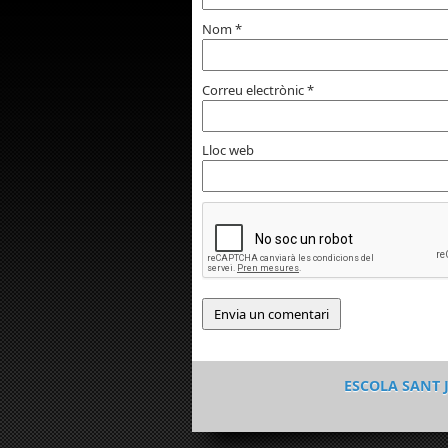
Nom
*
Correu electrònic
*
Lloc web
ESCOLA SANT 