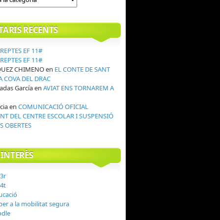
ARIS RECENTS
REPTES EF 11#
REPTES EF 11#
QUEZ CHIMENO
en
EL CONTE DE SANT
LA COVA DEL DRAC
adas García
en
AVIAT ENS TORNAREM A
!
cia
en
COMUNICACIÓ OFICIAL
T DEL CENTRE ESCOLAR I SUSPENSIÓ
S OBERTES
'INTERÈS
 3r
 4t
ucació
er a la mobilitat segura
odle