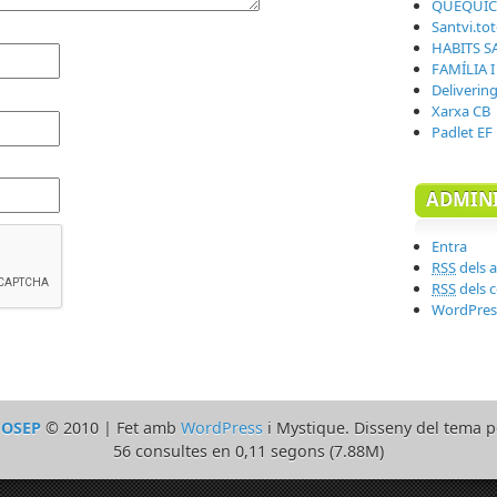
QUÈQUI
Santvi.to
HABITS S
FAMÍLIA 
Deliverin
Xarxa CB
Padlet EF
ADMINI
Entra
RSS
dels a
RSS
dels 
WordPres
JOSEP
© 2010 | Fet amb
WordPress
i Mystique. Disseny del tema 
56 consultes en 0,11 segons (7.88M)