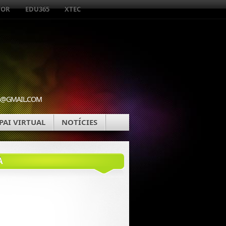
TOR
EDU365
XTEC
WEB@GMAIL.COM
PAI VIRTUAL
NOTÍCIES
A