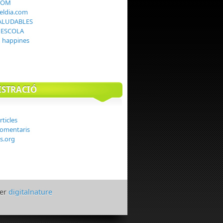
COM
teldia.com
ALUDABLES
I ESCOLA
g happines
STRACIÓ
rticles
comentaris
s.org
per
digitalnature