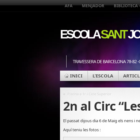
AFA
MENJADOR
BIBLIOTECA 
ESCOLA
SANT
JO
TRAVESSERA DE BARCELONA 78-82 -
INICI
L’ESCOLA
ARTICL
«
Piscina a 1r i Cicle Superior
2n al Circ “Le
El passat dijous dia 6 de Maig els nens i 
Aquí teniu les fotos :