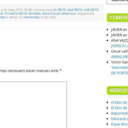
a 30 maig 2010 18:40, i arxivat sota
2n 09/10
,
2nA 09/10
,
2nB 09/10
,
al
,
Primària 09/10
,
Sortides
,
Zona Cursos Anteriors
. Segueix els
COMENT
osta
o afegir un
retroenllaç
al teu bloc.
JAVIER
en
JAVIER
en
ANA VAZ
JORDI A 
Oscar cañ
ABRAÇAR
Victor Gar
TANCAMEN
amps necessaris estan marcats amb
*
DE PORTE
WEBS D
El bloc de
El bloc de
Reported
Educació p
Espai Mo