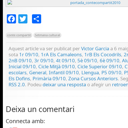
Facebook
Twitter
Comparteix
conte compartit
Setmana cultural
Aquest article va ser publicat per
Victor Garcia
a 6 maig
sota
1r 09/10
,
1rA Els Camaleons
,
1rB Els Cocodrils
,
2
2nB 09/10
,
3r 09/10
,
4t 09/10
,
5è 09/10
,
6è 09/10
,
Al
Inicial 09/10
,
Cicle Mitjà 09/10
,
Cicle Superior 09/10
,
C
escolars
,
General
,
Infantil 09/10
,
Llengua
,
P5 09/10
,
P
Els Dofins
,
Primària 09/10
,
Zona Cursos Anteriors
. Se
RSS 2.0
. Podeu
deixar una resposta
o afegir un
retroen
Deixa un comentari
Connecta amb: