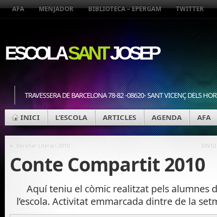
AFA
MENJADOR
BIBLIOTECA – EPERGAM
TWITTER
ESCOLA
SANT
JOSEP
TRAVESSERA DE BARCELONA 78-82 -08620- SANT VICENÇ DELS HOR
INICI
L’ESCOLA
ARTICLES
AGENDA
AFA
«
Berenar Literari 2010
XXVII
Conte Compartit 2010
Aquí teniu el còmic realitzat pels alumnes 
l’escola. Activitat emmarcada dintre de la set