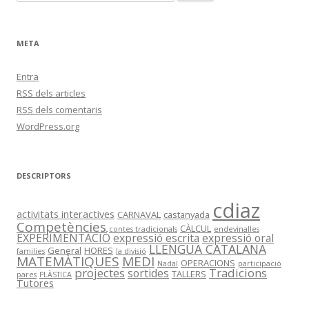
e
r
c
META
a
:
Entra
RSS
dels articles
RSS
dels comentaris
WordPress.org
DESCRIPTORS
cdiaz
activitats interactives
CARNAVAL
castanyada
Competències
CÀLCUL
contes tradicionals
endevinalles
EXPERIMENTACIÓ
expressió escrita
expressió oral
LLENGUA CATALANA
General
HORES
families
la divisió
MATEMÀTIQUES
MEDI
OPERACIONS
Nadal
participació
projectes
Tradicions
sortides
TALLERS
pares
PLÀSTICA
Tutores