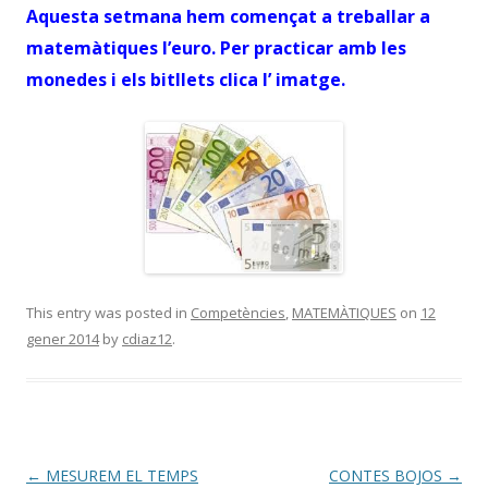
Aquesta setmana hem començat a treballar a
matemàtiques l’euro. Per practicar amb les
monedes i els bitllets clica l’ imatge.
This entry was posted in
Competències
,
MATEMÀTIQUES
on
12
gener 2014
by
cdiaz12
.
Post
←
MESUREM EL TEMPS
CONTES BOJOS
→