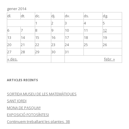
gener 2014
dl.
dt.
dc.
dj.
dv.
ds.
dg.
1
2
3
4
5
6
7
8
9
10
11
12
13
14
15
16
17
18
19
20
21
22
23
24
25
26
27
28
29
30
31
« des.
febr. »
ARTICLES RECENTS
SORTIDA MUSEU DE LES MATEMÀTIQUES
SANT JORDI
MONA DE PASQUA!!
EXPOSICIÓ FOTOSÍNTESI
Continuem treballant les plantes. 3B