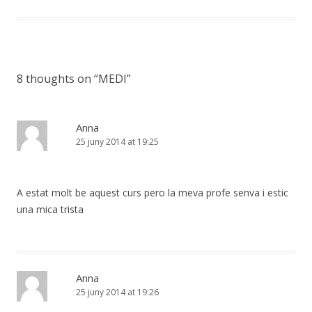
8 thoughts on “
MEDI
”
Anna
25 juny 2014 at 19:25
A estat molt be aquest curs pero la meva profe senva i estic
una mica trista
Anna
25 juny 2014 at 19:26