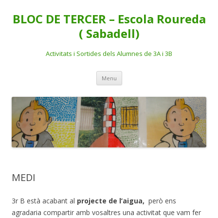
BLOC DE TERCER – Escola Roureda
( Sabadell)
Activitats i Sortides dels Alumnes de 3A i 3B
Skip
Menu
to
content
MEDI
3r B està acabant al
projecte de l’aigua,
però ens
agradaria compartir amb vosaltres una activitat que vam fer