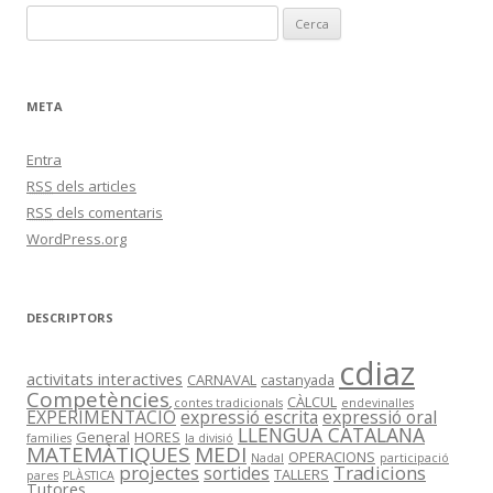
C
e
r
c
META
a
:
Entra
RSS
dels articles
RSS
dels comentaris
WordPress.org
DESCRIPTORS
cdiaz
activitats interactives
CARNAVAL
castanyada
Competències
CÀLCUL
contes tradicionals
endevinalles
EXPERIMENTACIÓ
expressió escrita
expressió oral
LLENGUA CATALANA
General
HORES
families
la divisió
MATEMÀTIQUES
MEDI
OPERACIONS
Nadal
participació
projectes
Tradicions
sortides
TALLERS
pares
PLÀSTICA
Tutores