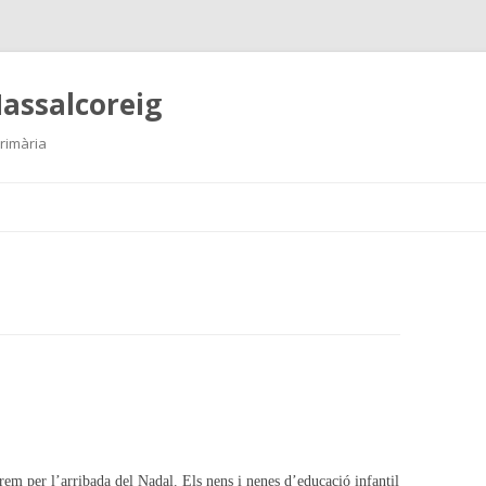
Massalcoreig
Primària
Skip
to
content
m per l’arribada del Nadal. Els nens i nenes d’educació infantil