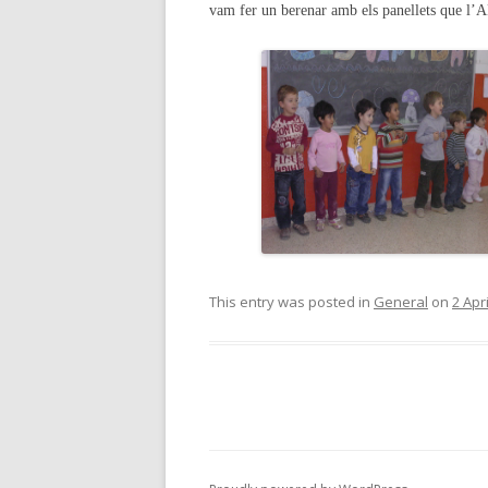
vam fer un berenar amb els panellets que l’
This entry was posted in
General
on
2 Apr