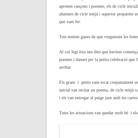
aprenen cançons i poemes; els de cicle inicia
alumnes de cicle mitjà i superior preparem un 
que vam fer:
Tots teníem ganes de que vinguessin les fest
Al col·legi feia uns dies que havíem començat 
poemes i danses per la petita celebració que f
arribar.
Els grans i petits vam tocat conjuntament una
inicial van recitar un poema, de cicle mitjà va
i els van entregar al patge junt amb les cartes
Totes les actuacions van quedar molt bé i els