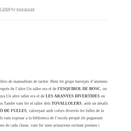
il 2009
by
msegura4
.
llers de manualitats de tardor. Hem fet grups barrejats d’alumnes
esprès de l’altre.
Un taller era el de
l’ESQUIROL DE BOSC
, on
ya.Un altre taller era el de
LES ARANYES DIVERTIDES
on
ous.També vam fer el taller dels
TOVALLOLERS
, amb un detalls
Ó DE FULLES
, calorejant amb colors divertits les fulles de la
els vam exposar a la biblioteca de l’escola perquè els poguessin
mnes de cada classe, vam fer unes actuacions recitant poemes i