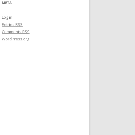
META
Log in
Entries
RSS
Comments
RSS
WordPress.org