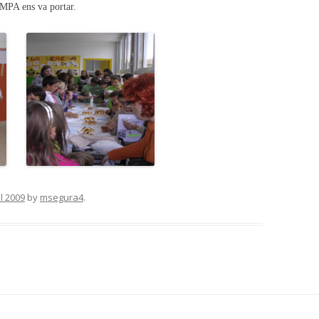
AMPA ens va portar.
il 2009
by
msegura4
.