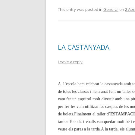
This entry was posted in
General
on
2 Apr
LA CASTANYADA
Leave a reply
A l’escola hem celebrat la castanyada amb ta
de totes les classes i hem anat fent un taller d
vam fer un esquirol molt divertit amb una pin
per fer-les vam utilitzar les casques de les n
de bolets.Finalment el taller d’
ESTAMPACI
tardor.Tots els treballs van quedar molt bé i 
veure els pares a la tarda.A la tarda, els alu