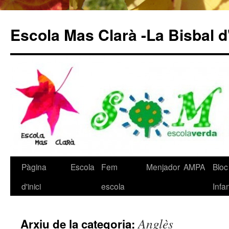
Escola Mas Clarà -La Bisbal 
Pàgina
Escola
Fem
Menjador
AMPA
Bloc
Vés
d'inici
escola
Infan
al
contingut
Anglès
Arxiu de la categoria: