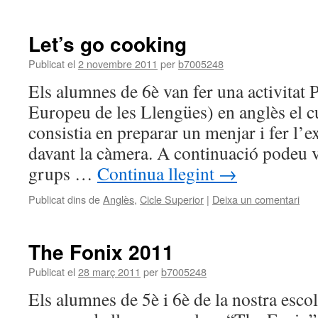
Let’s go cooking
Publicat el
2 novembre 2011
per
b7005248
Els alumnes de 6è van fer una activitat P
Europeu de les Llengües) en anglès el c
consistia en preparar un menjar i fer l’e
davant la càmera. A continuació podeu v
grups …
Continua llegint
→
Publicat dins de
Anglès
,
Cicle Superior
|
Deixa un comentari
The Fonix 2011
Publicat el
28 març 2011
per
b7005248
Els alumnes de 5è i 6è de la nostra escol