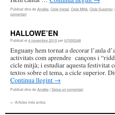
Publicat dins de
Anglès
,
Cicle Inicial
,
Cicle Mitjà
,
Cicle Superior
,
comentari
HALLOWE’EN
Publicat el
4 novembre 2010
per
b7005248
Enguany hem tornat a decorar l’aula d’a
activitats com aprendre cançons i “ridd
cicle mitjà; i estudiar aquesta festivitat c
textos sobre el tema, a cicle superior. D
Continua llegint
→
Publicat dins de
Anglès
|
Deixa un comentari
←
Articles més antics