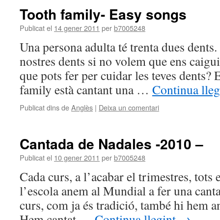
Tooth family- Easy songs
Publicat el
14 gener 2011
per
b7005248
Una persona adulta té trenta dues dents.
nostres dents si no volem que ens caigui
que pots fer per cuidar les teves dents? E
family està cantant una …
Continua lle
Publicat dins de
Anglès
|
Deixa un comentari
Cantada de Nadales -2010 –
Publicat el
10 gener 2011
per
b7005248
Cada curs, a l’acabar el trimestres, tots 
l’escola anem al Mundial a fer una cant
curs, com ja és tradició, també hi hem an
Hem cantat …
Continua llegint
→