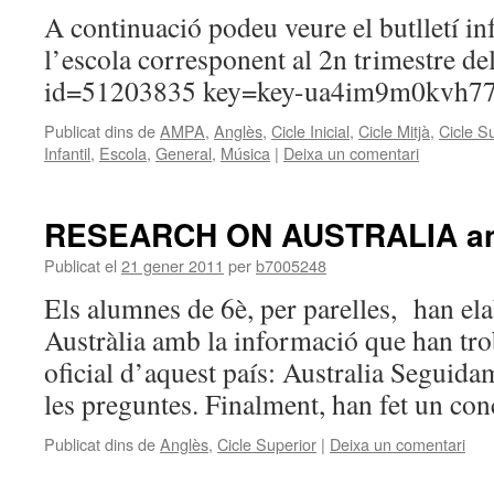
A continuació podeu veure el butlletí i
l’escola corresponent al 2n trimestre de
id=51203835 key=key-ua4im9m0kvh77
Publicat dins de
AMPA
,
Anglès
,
Cicle Inicial
,
Cicle Mitjà
,
Cicle S
Infantil
,
Escola
,
General
,
Música
|
Deixa un comentari
RESEARCH ON AUSTRALIA an
Publicat el
21 gener 2011
per
b7005248
Els alumnes de 6è, per parelles, han el
Austràlia amb la informació que han tro
oficial d’aquest país: Australia Seguida
les preguntes. Finalment, han fet un con
Publicat dins de
Anglès
,
Cicle Superior
|
Deixa un comentari