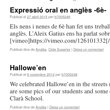
Expressió oral en anglès -6è-
Publicat el
27 abril 2015
per
b7005248
Els nens i nenes de 6è han fet uns trebal
anglès. L’Aleix Gatius ens ha parlat sobr
[vimeo]https://vimeo.com/126101332[
Publicat dins de
Anglès
,
Cicle Superior
|
Deixa un comentari
Hallowe’en
Publicat el
6 novembre 2012
per
b7005248
We celebrated Hallowe’en in the streets
are some pics of our students and some
Clarà School.
Publicat dins de
Anglès
|
Deixa un comentari