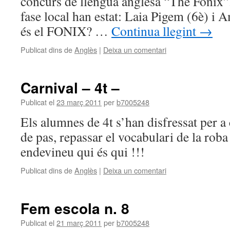
concurs de llengua anglesa “The Fonix”
fase local han estat: Laia Pigem (6è) i 
és el FONIX? …
Continua llegint
→
Publicat dins de
Anglès
|
Deixa un comentari
Carnival – 4t –
Publicat el
23 març 2011
per
b7005248
Els alumnes de 4t s’han disfressat per a 
de pas, repassar el vocabulari de la roba
endevineu qui és qui !!!
Publicat dins de
Anglès
|
Deixa un comentari
Fem escola n. 8
Publicat el
21 març 2011
per
b7005248