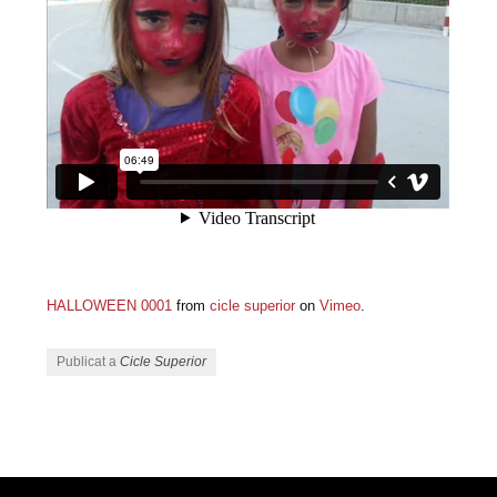
HALLOWEEN 0001
from
cicle superior
on
Vimeo
.
Publicat a
Cicle Superior
Navegació pels articles