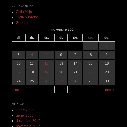
CATEGORIES
Cicle Mitjà
Cicle Superior
General
novembre 2014
dl.
dt.
dc.
dj.
dv.
ds.
dg.
1
2
3
4
5
6
7
8
9
10
11
12
13
14
15
16
17
18
19
20
21
22
23
24
25
26
27
28
29
30
« oct.
des. »
ARXIUS
febrer 2018
gener 2018
desembre 2017
novembre 2017