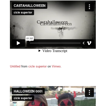
Untitled
from
cicle superior
on
Vimeo
.