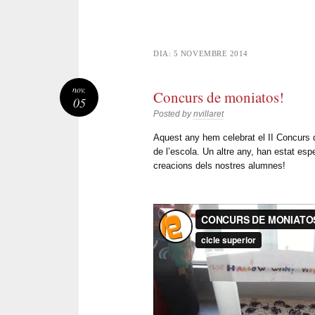
DIA:
5 NOVEMBRE 2014
nov.
Concurs de moniatos!
05
Posted by
nvillaret
Aquest any hem celebrat el II Concurs d
de l’escola. Un altre any, han estat esp
creacions dels nostres alumnes!