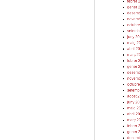
febrer 
gener 
desemb
novemb
octubr
setemb
juny 2
maig 2
abril 2
març 2
febrer 
gener 
desemb
novemb
octubr
setemb
agost 
juny 2
maig 2
abril 2
març 2
febrer 
gener 
desemb