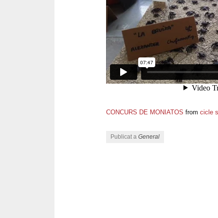
CONCURS DE MONIATOS
from
cicle 
Publicat a
General
Navegació pels articles