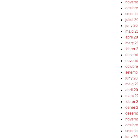
novemb
octubr
setemb
juliol 
juny 2
maig 2
abril 2
març 2
febrer 
desemb
novemb
octubr
setemb
juny 2
maig 2
abril 2
març 2
febrer 
gener 
desemb
novemb
octubr
setemb
juny 2