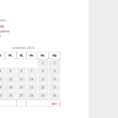
IES
itjà
uperior
l
novembre 2014
t.
dc.
dj.
dv.
ds.
dg.
1
2
4
5
6
7
8
9
11
12
13
14
15
16
18
19
20
21
22
23
25
26
27
28
29
30
des. »