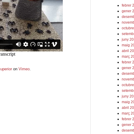
febrer 
gener 
desemb
novemb
octubr
setemb
juny 2
maig 2
abril 2
març 2
febrer 
gener 
superior
on
Vimeo
.
desemb
novemb
octubr
setemb
juny 2
maig 2
abril 2
març 2
febrer 
gener 
desemb