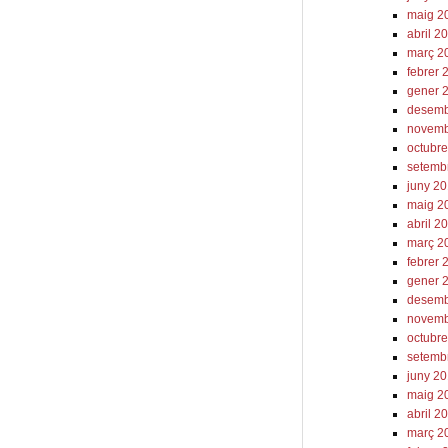
maig 2
abril 2
març 2
febrer 
gener 
desemb
novemb
octubr
setemb
juny 2
maig 2
abril 2
març 2
febrer 
gener 
desemb
novemb
octubr
setemb
juny 2
maig 2
abril 2
març 2