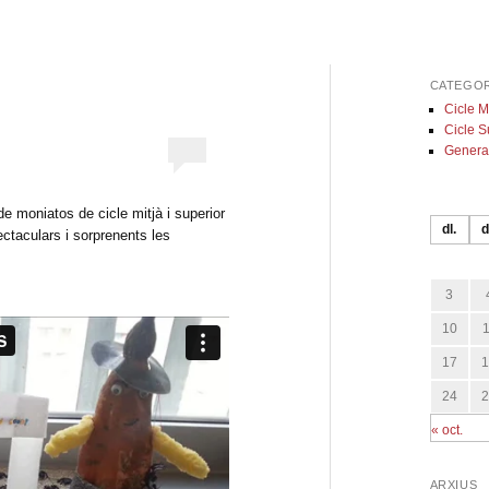
CATEGOR
Cicle M
Cicle S
Genera
e moniatos de cicle mitjà i superior
dl.
d
ectaculars i sorprenents les
3
10
17
24
« oct.
ARXIUS