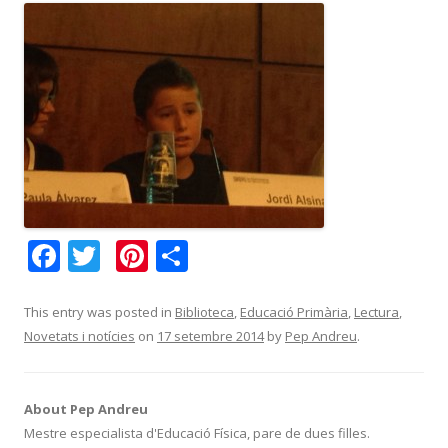
F
T
Pi
C
ac
w
nt
o
e
itt
er
m
This entry was posted in
Biblioteca
,
Educació Primària
,
Lectura
,
Novetats i notícies
on
17 setembre 2014
by
Pep Andreu
.
b
er
e
p
o
st
ar
o
te
About Pep Andreu
Mestre especialista d'Educació Física, pare de dues filles.
k
ix