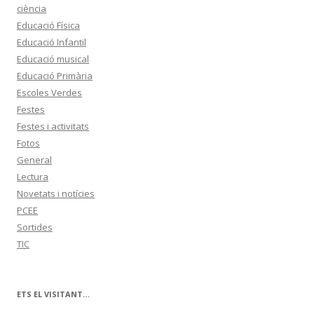
ciència
Educació Física
Educació Infantil
Educació musical
Educació Primària
Escoles Verdes
Festes
Festes i activitats
Fotos
General
Lectura
Novetats i notícies
PCEE
Sortides
TIC
ETS EL VISITANT…