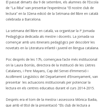
El passat dimarts dia 9 de setembre, els alumnes de l’Escola
de “La Riba” van presentar l’experiència “El nostre club de
lectura” en la 32ena edició de la Setmana del llibre en català
celebrada a Barcelona.
La setmana del llibre en català, va organitzar la Iª Jornada
Pedagògica dedicada als mestre i docents. La jornada va
començar amb uns itineraris pedagògics per descobrir les
novetats en la Literatura infantil i juvenil en llengua catalana.
Poc després de les 17h, començava l’acte més institucional
on la Laura Borràs, directora de la Institució de les Lletres
Catalanes, i Pere Mayans, Cap del Servei d’Immersió i
Acolliment Lingüístics del Departament d’Ensenyament, van
presentar les actuacions institucionals per potenciar la
lectura en els centres educatius durant el curs 2014-2015.
Després era el torn de la mestra i assessora Mònica Badia,
que amb el títol de la presentació “Els club de lectura a