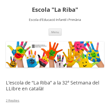
Escola "La Riba"
Escola d'Educació Infantil i Primària
Skip
Menu
to
content
L’escola de “La Riba” a la 32ª Setmana del
LLibre en català!
2 Replies