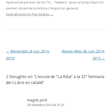
Apassionat pel món de les TIC, i "twittero" quan el temps lliure ho
permet. Amant de la lectura i l'esport en general.
View all posts by Pep Andreu
→
Post
←
Benvinguts al curs 2014-
Reunió d’inici de curs 2014-
navigation
2015!
2015
→
2 thoughts on “
L’escola de “La Riba” a la 32ª Setmana
del LLibre en català!
”
magda jové
26 setembre 2014 at 21:27