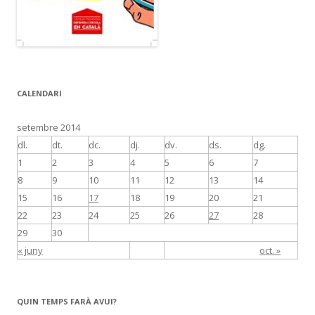
CALENDARI
setembre 2014
dl.
dt.
dc.
dj.
dv.
ds.
dg.
1
2
3
4
5
6
7
8
9
10
11
12
13
14
15
16
17
18
19
20
21
22
23
24
25
26
27
28
29
30
« juny
oct. »
QUIN TEMPS FARÀ AVUI?