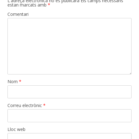
L'adreça electrònica no es publicarà
Els camps necessaris
estan marcats amb
*
Comentari
Nom
*
Correu electrònic
*
Lloc web