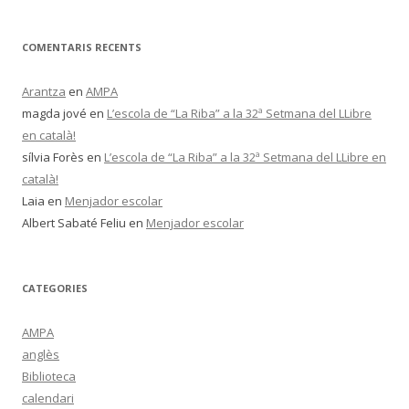
COMENTARIS RECENTS
Arantza
en
AMPA
magda jové
en
L’escola de “La Riba” a la 32ª Setmana del LLibre
en català!
sílvia Forès
en
L’escola de “La Riba” a la 32ª Setmana del LLibre en
català!
Laia
en
Menjador escolar
Albert Sabaté Feliu
en
Menjador escolar
CATEGORIES
AMPA
anglès
Biblioteca
calendari