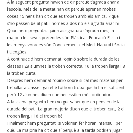
A la següent pregunta havien de dir perquè t’agrada anar a
l’escola. Més de la meitat han dit perquè aprenen moltes
coses,15 nens han dit que es troben amb els amics, 7 que
s’ho passen bé al pati i només a dos no els agrada anar-hi.
Quan hem preguntat quina assignatura t’agrada més, la
majoria les seves preferides són Plàstica i Educació Física i
les menys votades són Coneixement del Medi Natural i Social
i Llengües.
A continuació hem demanat l’opinió sobre la durada de les
classes i 28 alumnes la troben correcta, 16 la troben llarga i 8
la troben curta.
Després hem demanat l’opinió sobre si cal més material per
treballar a classe i gairebé tothom troba que hi ha el suficient
però 12 alumnes diuen que necessiten més ordinadors.
A la sisena pregunta hem volgut saber que en pensen de la
durada del pati. La gran majoria diuen que el troben curt, 2 el
troben llarg, i 16 el troben bé.
Finalment hem preguntat si voldrien fer horari intensiu i per
què. La majoria ha dit que sí perquè a la tarda podrien jugar