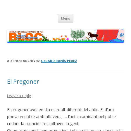
cinc i sis fan onze
Bloc dels alumnes de Cicle Superior de l'escola Enric Grau Fontseré
Skip
de Flix
Menu
to
content
AUTHOR ARCHIVES:
GERARD RANÍS PÉREZ
El Pregoner
Leave a reply
El pregoner avui en dia es molt diferent del antic. El d’ara
porta un cotxe amb altaveus, … l’antic caminant pel poble
cridant la atenció i l’escoltaven la gent.
Quan es despertaven es vestien, i el seu fill anava a buscar la