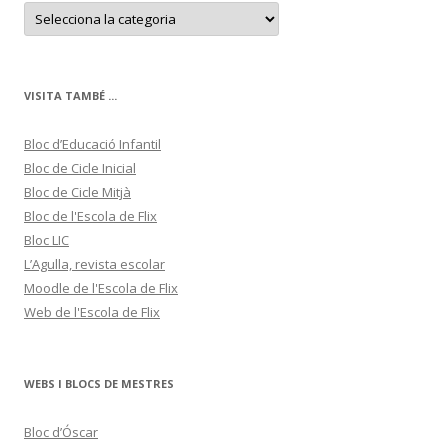
C
a
t
e
g
o
r
VISITA TAMBÉ ...
i
e
s
Bloc d’Educació Infantil
Bloc de Cicle Inicial
Bloc de Cicle Mitjà
Bloc de l'Escola de Flix
Bloc LIC
L’Agulla, revista escolar
Moodle de l'Escola de Flix
Web de l'Escola de Flix
WEBS I BLOCS DE MESTRES
Bloc d’Óscar