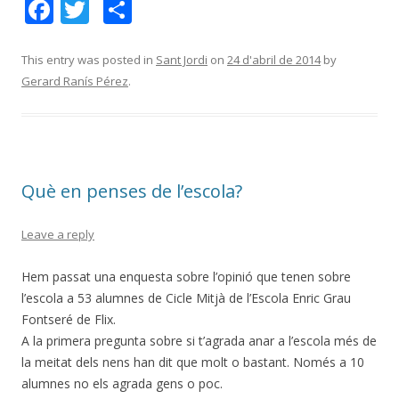
F
T
C
ac
w
o
e
itt
m
This entry was posted in
Sant Jordi
on
24 d'abril de 2014
by
Gerard Ranís Pérez
.
b
er
p
o
ar
o
te
k
ix
Què en penses de l’escola?
Leave a reply
Hem passat una enquesta sobre l’opinió que tenen sobre
l’escola a 53 alumnes de Cicle Mitjà de l’Escola Enric Grau
Fontseré de Flix.
A la primera pregunta sobre si t’agrada anar a l’escola més de
la meitat dels nens han dit que molt o bastant. Només a 10
alumnes no els agrada gens o poc.