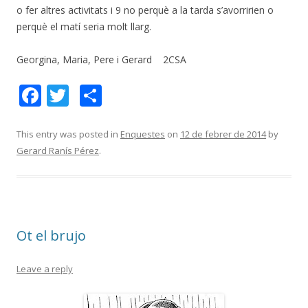
o fer altres activitats i 9 no perquè a la tarda s’avorririen o
perquè el matí seria molt llarg.
Georgina, Maria, Pere i Gerard 2CSA
F
T
C
ac
w
o
e
itt
m
This entry was posted in
Enquestes
on
12 de febrer de 2014
by
Gerard Ranís Pérez
.
b
er
p
o
ar
o
te
k
ix
Ot el brujo
Leave a reply