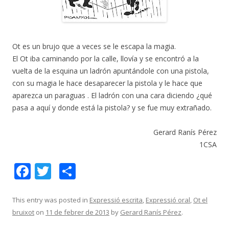
Ot es un brujo que a veces se le escapa la magia.
El Ot iba caminando por la calle, llovía y se encontró a la
vuelta de la esquina un ladrón apuntándole con una pistola,
con su magia le hace desaparecer la pistola y le hace que
aparezca un paraguas . El ladrón con una cara diciendo ¿qué
pasa a aquí y donde está la pistola? y se fue muy extrañado.
Gerard Ranís Pérez
1CSA
F
T
C
ac
w
o
e
itt
m
This entry was posted in
Expressió escrita
,
Expressió oral
,
Ot el
bruixot
on
11 de febrer de 2013
by
Gerard Ranís Pérez
.
b
er
p