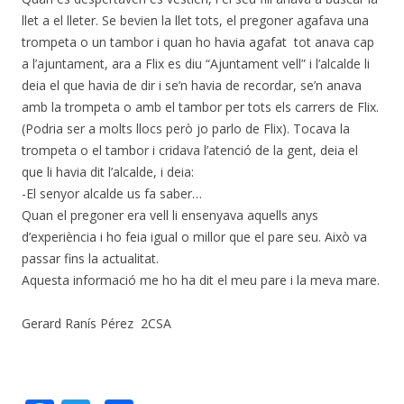
llet a el lleter. Se bevien la llet tots, el pregoner agafava una
trompeta o un tambor i quan ho havia agafat tot anava cap
a l’ajuntament, ara a Flix es diu “Ajuntament vell” i l’alcalde li
deia el que havia de dir i se’n havia de recordar, se’n anava
amb la trompeta o amb el tambor per tots els carrers de Flix.
(Podria ser a molts llocs però jo parlo de Flix). Tocava la
trompeta o el tambor i cridava l’atenció de la gent, deia el
que li havia dit l’alcalde, i deia:
-El senyor alcalde us fa saber…
Quan el pregoner era vell li ensenyava aquells anys
d’experiència i ho feia igual o millor que el pare seu. Això va
passar fins la actualitat.
Aquesta informació me ho ha dit el meu pare i la meva mare.
Gerard Ranís Pérez 2CSA