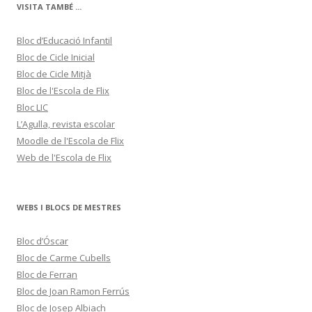
r
VISITA TAMBÉ ...
i
e
s
Bloc d’Educació Infantil
Bloc de Cicle Inicial
Bloc de Cicle Mitjà
Bloc de l'Escola de Flix
Bloc LIC
L’Agulla, revista escolar
Moodle de l'Escola de Flix
Web de l'Escola de Flix
WEBS I BLOCS DE MESTRES
Bloc d’Óscar
Bloc de Carme Cubells
Bloc de Ferran
Bloc de Joan Ramon Ferrús
Bloc de Josep Albiach