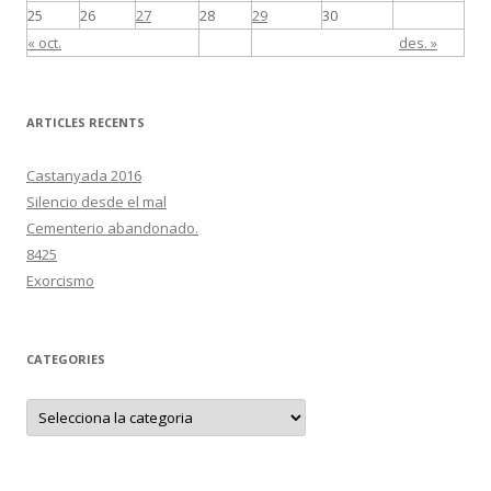
25
26
27
28
29
30
« oct.
des. »
ARTICLES RECENTS
Castanyada 2016
Silencio desde el mal
Cementerio abandonado.
8425
Exorcismo
CATEGORIES
C
a
t
e
g
o