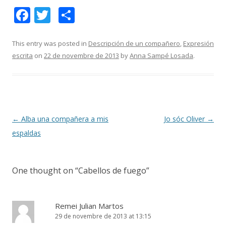
F
T
C
ac
w
o
e
itt
m
This entry was posted in
Descripción de un compañero
,
Expresión
escrita
on
22 de novembre de 2013
by
Anna Sampé Losada
.
b
er
p
o
ar
o
te
k
ix
Post
←
Alba una compañera a mis
Jo sóc Oliver
→
navigation
espaldas
One thought on “
Cabellos de fuego
”
Remei Julian Martos
29 de novembre de 2013 at 13:15