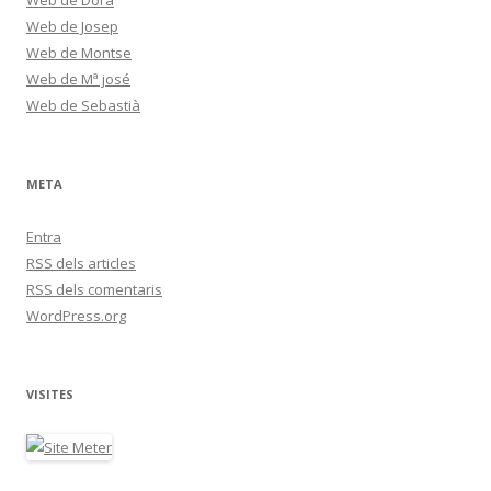
Web de Josep
Web de Montse
Web de Mª josé
Web de Sebastià
META
Entra
RSS
dels articles
RSS
dels comentaris
WordPress.org
VISITES