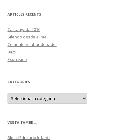
ARTICLES RECENTS
Castanyada 2016
Silencio desde el mal
Cementerio abandonado.
8425
Exorcismo
CATEGORIES
C
a
t
e
g
o
r
VISITA TAMBÉ ...
i
e
s
Bloc d’Educació Infantil