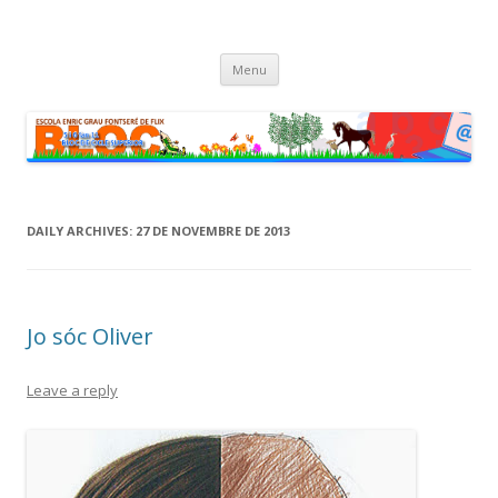
cinc i sis fan onze
Bloc dels alumnes de Cicle Superior de l'escola Enric Grau Fontseré
Skip
de Flix
Menu
to
content
DAILY ARCHIVES:
27 DE NOVEMBRE DE 2013
Jo sóc Oliver
Leave a reply