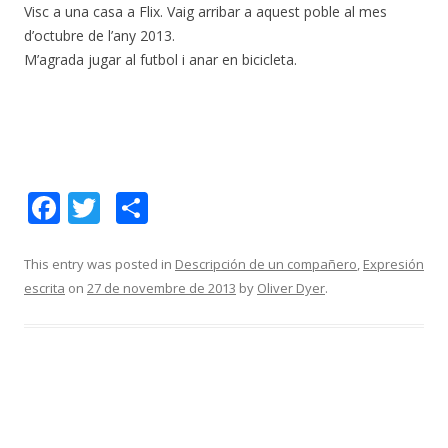
Visc a una casa a Flix. Vaig arribar a aquest poble al mes
d’octubre de l’any 2013.
M’agrada jugar al futbol i anar en bicicleta.
F
T
C
ac
w
o
e
itt
m
This entry was posted in
Descripción de un compañero
,
Expresión
escrita
on
27 de novembre de 2013
by
Oliver Dyer
.
b
er
p
o
ar
o
te
k
ix