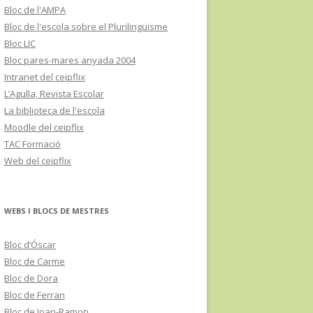
Bloc de l'AMPA
Bloc de l'escola sobre el Plurilingüisme
Bloc LIC
Bloc pares-mares anyada 2004
Intranet del ceipflix
L’Agulla, Revista Escolar
La biblioteca de l'escola
Moodle del ceipflix
TAC Formació
Web del ceipflix
WEBS I BLOCS DE MESTRES
Bloc d’Óscar
Bloc de Carme
Bloc de Dora
Bloc de Ferran
Bloc de Joan-Ramon