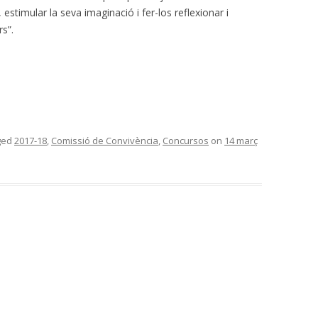
s, estimular la seva imaginació i fer-los reflexionar i
rs”.
ged
2017-18
,
Comissió de Convivència
,
Concursos
on
14 març