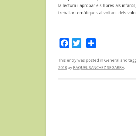
la lectura i apropar els llibres als infant
treballar temàtiques al voltant dels valo
F
T
C
ac
w
o
e
itt
m
This entry was posted in
General
and tag
2018
by
RAQUEL SANCHEZ SEGARRA
.
b
er
p
o
ar
o
te
k
ix