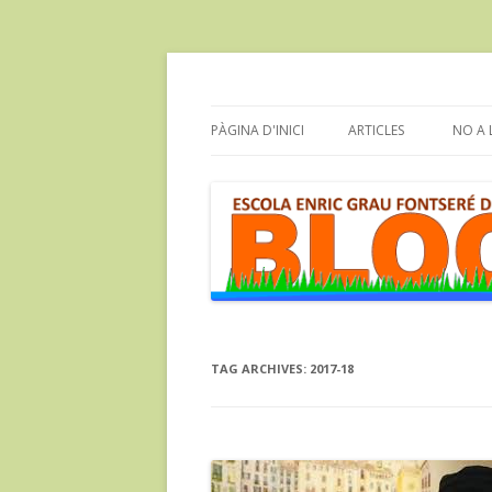
Bloc de l'Escola Enric Grau Fontseré de Flix
Escola Enric Grau Fo
PÀGINA D'INICI
ARTICLES
NO A 
DIM
TAG ARCHIVES:
2017-18