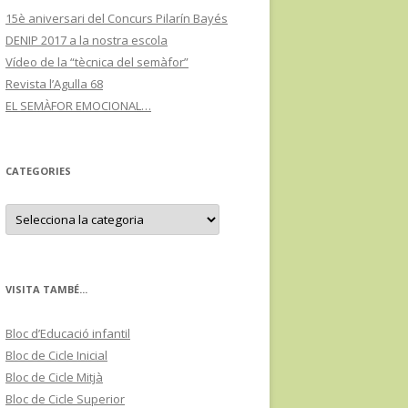
15è aniversari del Concurs Pilarín Bayés
DENIP 2017 a la nostra escola
Vídeo de la “tècnica del semàfor”
Revista l’Agulla 68
EL SEMÀFOR EMOCIONAL…
CATEGORIES
C
a
t
e
g
o
r
VISITA TAMBÉ...
i
e
s
Bloc d’Educació infantil
Bloc de Cicle Inicial
Bloc de Cicle Mitjà
Bloc de Cicle Superior