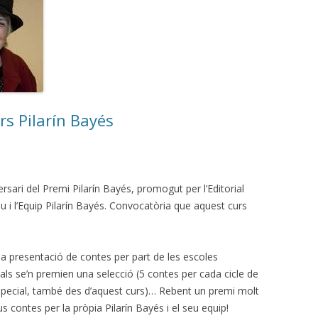
rs Pilarín Bayés
ari del Premi Pilarín Bayés, promogut per l’Editorial
u i l’Equip Pilarín Bayés. Convocatòria que aquest curs
la presentació de contes per part de les escoles
uals se’n premien una selecció (5 contes per cada cicle de
Especial, també des d’aquest curs)… Rebent un premi molt
seus contes per la pròpia Pilarín Bayés i el seu equip!