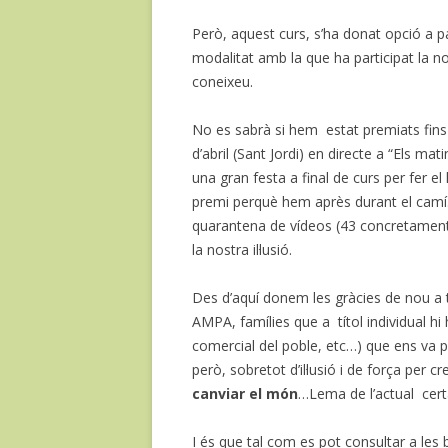
Però, aquest curs, s’ha donat opció a pa
modalitat amb la que ha participat la nos
coneixeu.
No es sabrà si hem estat premiats fins 
d’abril (Sant Jordi) en directe a “Els m
una gran festa a final de curs per fer el
premi perquè hem après durant el camí. 
quarantena de vídeos (43 concretament);
la nostra il·lusió.
Des d’aquí donem les gràcies de nou a 
AMPA, famílies que a títol individual hi h
comercial del poble, etc…) que ens va p
però, sobretot d’il·lusió i de força per 
canviar el món
…Lema de l’actual cert
I és que tal com es pot consultar a les 