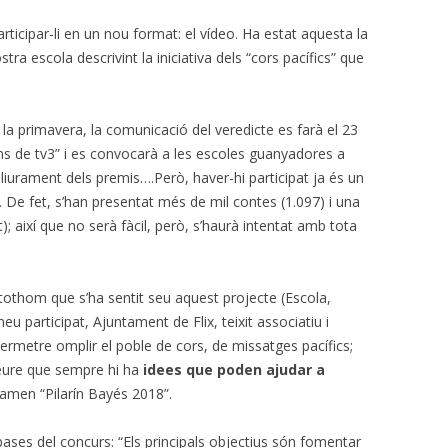
rticipar-li en un nou format: el vídeo. Ha estat aquesta la
tra escola descrivint la iniciativa dels “cors pacífics” que
la primavera, la comunicació del veredicte es farà el 23
atins de tv3” i es convocarà a les escoles guanyadores a
 lliurament dels premis….Però, haver-hi participat ja és un
De fet, s’han presentat més de mil contes (1.097) i una
 així que no serà fàcil, però, s’haurà intentat amb tota
tothom que s’ha sentit seu aquest projecte (Escola,
eu participat, Ajuntament de Flix, teixit associatiu i
ermetre omplir el poble de cors, de missatges pacífics;
creure que sempre hi ha
idees que poden ajudar a
amen “Pilarín Bayés 2018”.
bases del concurs: “Els principals objectius són fomentar