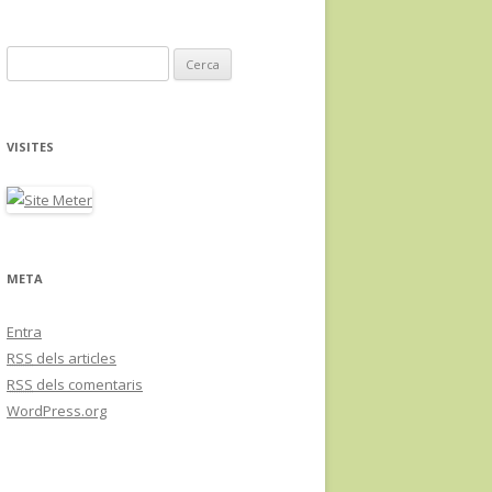
C
e
r
c
VISITES
a
:
META
Entra
RSS
dels articles
RSS
dels comentaris
WordPress.org