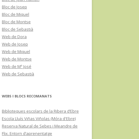
Bloc de Josep
Bloc de Miquel
Bloc de Montse
Bloc de Sebastià
Web de Dora
Web de Josep
Web de Miquel
Web de Montse
Web de Mª José
Web de Sebastià
WEBS I BLOCS RECOMANATS
Biblioteques escolars de la Ribera d’Ebre
Escola Lluís Viñas Viñolas (Móra d'Ebre)
Reserva Natural de Sebes i Meandre de
Flix. Entorn d’aprenentatge