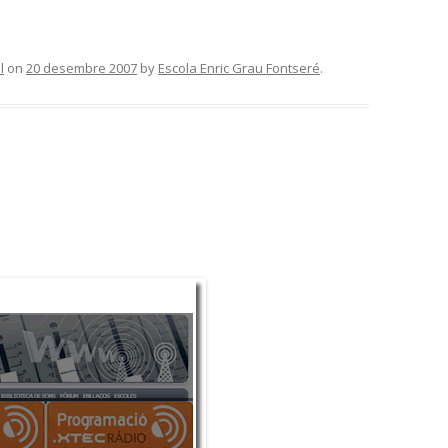
l
on
20 desembre 2007
by
Escola Enric Grau Fontseré
.