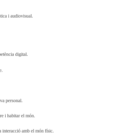
ica i audiovisual.
tència digital.
e.
va personal.
e i habitar el món.
 interacció amb el món físic.