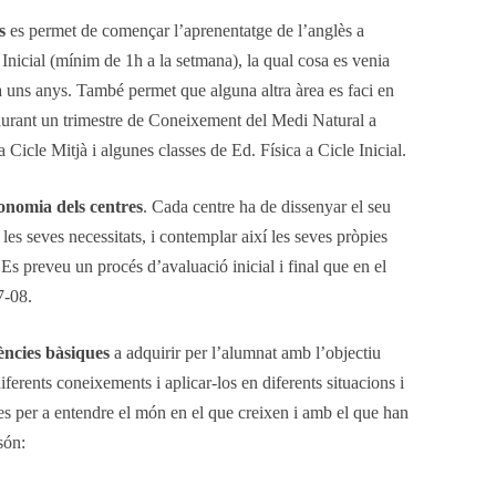
s
es permet de començar l’aprenentatge de l’anglès a
 Inicial (mínim de 1h a la setmana), la qual cosa es venia
 fa uns anys. També permet que alguna altra àrea es faci en
a durant un trimestre de Coneixement del Medi Natural a
 Cicle Mitjà i algunes classes de Ed. Física a Cicle Inicial.
onomia dels centres
. Cada centre ha de dissenyar el seu
 les seves necessitats, i contemplar així les seves pròpies
Es preveu un procés d’avaluació inicial i final que en el
7-08.
ncies bàsiques
a adquirir per l’alumnat amb l’objectiu
diferents coneixements i aplicar-los en diferents situacions i
ies per a entendre el món en el que creixen i amb el que han
són: