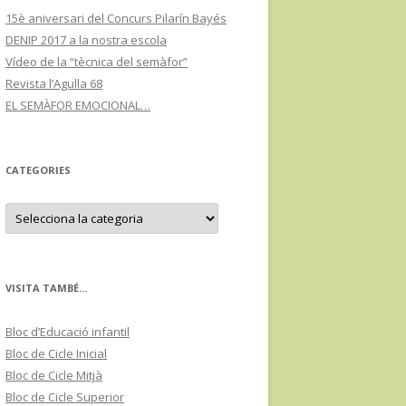
15è aniversari del Concurs Pilarín Bayés
DENIP 2017 a la nostra escola
Vídeo de la “tècnica del semàfor”
Revista l’Agulla 68
EL SEMÀFOR EMOCIONAL…
CATEGORIES
C
a
t
e
g
o
r
VISITA TAMBÉ...
i
e
s
Bloc d’Educació infantil
Bloc de Cicle Inicial
Bloc de Cicle Mitjà
Bloc de Cicle Superior