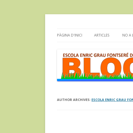
Bloc de l'Escola Enric Grau Fontseré de Flix
Escola Enric Grau Fo
PÀGINA D'INICI
ARTICLES
NO A 
DIM
AUTHOR ARCHIVES:
ESCOLA ENRIC GRAU FO
Post