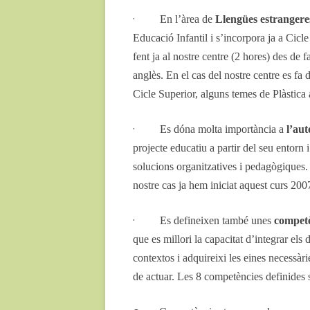
·
En l’àrea de
Llengües estrangere
Educació Infantil i s’incorpora ja a Cicle
fent ja al nostre centre (2 hores) des de
anglès. En el cas del nostre centre es f
Cicle Superior, alguns temes de Plàstica a
·
Es dóna molta importància a
l’aut
projecte educatiu a partir del seu entorn i
solucions organitzatives i pedagògiques. 
nostre cas ja hem iniciat aquest curs 200
·
Es defineixen també unes
competè
que es millori la capacitat d’integrar els 
contextos i adquireixi les eines necessàr
de actuar. Les 8 competències definides 