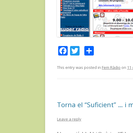
F
T
C
ac
w
o
e
itt
m
This entry was posted in
Fem Ràdio
on
11 
b
er
p
o
ar
o
te
Torna el “Suficient” … i 
k
ix
Leave a reply