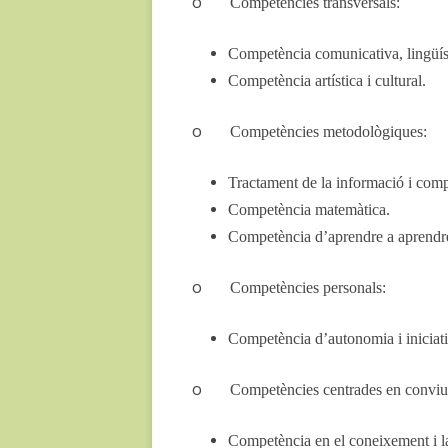
o
Competències transversals:
Competència comunicativa, lingüíst
Competència artística i cultural.
o
Competències metodològiques:
Tractament de la informació i compe
Competència matemàtica.
Competència d’aprendre a aprendr
o
Competències personals:
Competència d’autonomia i iniciati
o
Competències centrades en conviur
Competència en el coneixement i la