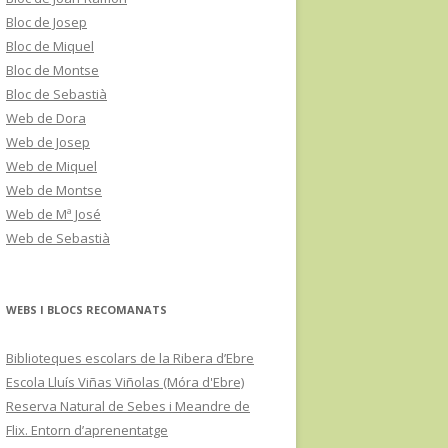
Bloc de Josep
Bloc de Miquel
Bloc de Montse
Bloc de Sebastià
Web de Dora
Web de Josep
Web de Miquel
Web de Montse
Web de Mª José
Web de Sebastià
WEBS I BLOCS RECOMANATS
Biblioteques escolars de la Ribera d’Ebre
Escola Lluís Viñas Viñolas (Móra d'Ebre)
Reserva Natural de Sebes i Meandre de
Flix. Entorn d’aprenentatge