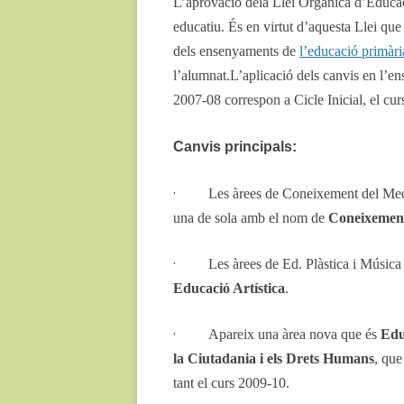
L’aprovació de
la Llei Orgànica d’Educac
educatiu. És en virtut d’aquesta Llei qu
dels ensenyaments de
l’educació primàr
l’alumnat.
L’aplicació dels canvis en l’e
2007-08 correspon a Cicle Inicial, el cur
Canvis principals:
·
Les àrees de Coneixement del Med
una de sola amb el nom de
Coneixement
·
Les àrees de Ed. Plàstica i Música
Educació Artística
.
·
Apareix una àrea nova que és
Edu
la Ciutadania i els Drets Humans
, que
tant el curs 2009-10.