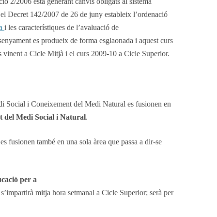
ió 2/2006 està generant canvis obligats al sistema
e el Decret 142/2007 de 26 de juny estableix l’ordenació
ia
i les característiques de l’avaluació de
nsenyament es produeix de forma esglaonada i aquest curs
s vinent a Cicle Mitjà i el curs 2009-10 a Cicle Superior.
i Social i Coneixement del Medi Natural es fusionen en
 del Medi Social i Natural
.
 es fusionen també en una sola àrea que passa a dir-se
cació per a
 s’impartirà mitja hora setmanal a Cicle Superior; serà per