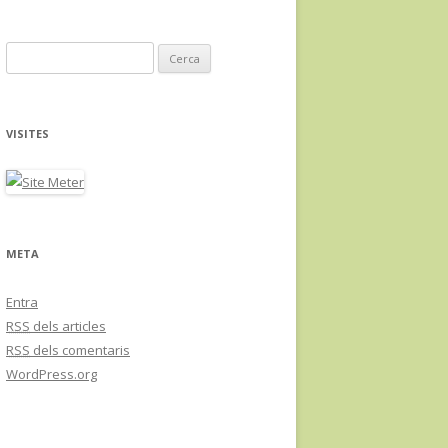
C
e
r
c
VISITES
a
:
META
Entra
RSS
dels articles
RSS
dels comentaris
WordPress.org