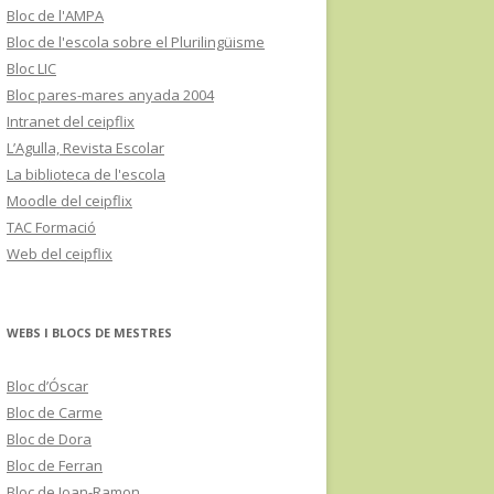
Bloc de l'AMPA
Bloc de l'escola sobre el Plurilingüisme
Bloc LIC
Bloc pares-mares anyada 2004
Intranet del ceipflix
L’Agulla, Revista Escolar
La biblioteca de l'escola
Moodle del ceipflix
TAC Formació
Web del ceipflix
WEBS I BLOCS DE MESTRES
Bloc d’Óscar
Bloc de Carme
Bloc de Dora
Bloc de Ferran
Bloc de Joan-Ramon