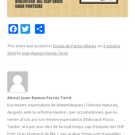
F
T
C
ac
w
o
e
itt
m
This entry was posted in
Escola de Pares i Mares
on
3 octubre
2014
by
Joan-Ramon Ferrús Terré
.
b
er
p
o
ar
o
te
k
ix
About Joan-Ramon Ferrús Terré
Era mestre especialista de Matemàtiques i Ciències Naturals,
després amb la reforma mestre i, per circumstàncies que no
venen al cas ara sóc mestre especialista d'Educació Física.
També, ara per ara i des de fa molt temps cap d'estudis del CEIP
Enric Grau Fontseré de Flix. I, per acabar formo part d'aquelles