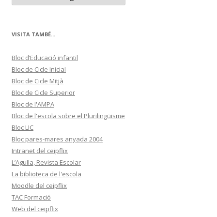
t
e
g
o
r
VISITA TAMBÉ...
i
e
s
Bloc d’Educació infantil
Bloc de Cicle Inicial
Bloc de Cicle Mitjà
Bloc de Cicle Superior
Bloc de l'AMPA
Bloc de l'escola sobre el Plurilingüisme
Bloc LIC
Bloc pares-mares anyada 2004
Intranet del ceipflix
L’Agulla, Revista Escolar
La biblioteca de l'escola
Moodle del ceipflix
TAC Formació
Web del ceipflix