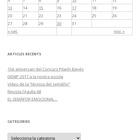
6
7
8
9
10
11
12
13
14
15
16
17
18
19
20
21
22
23
24
25
26
27
28
29
30
31
« set.
nov. »
ARTICLES RECENTS
15è aniversari del Concurs Pilarín Bayés
DENIP 2017 a la nostra escola
Vídeo de la “tècnica del semàfor”
Revista l’Agulla 68
EL SEMÀFOR EMOCIONAL…
CATEGORIES
C
a