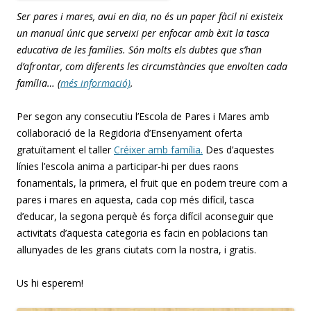
Ser pares i mares, avui en dia, no és un paper fàcil ni existeix
un manual únic que serveixi per enfocar amb èxit la tasca
educativa de les famílies. Són molts els dubtes que s’han
d’afrontar, com diferents les circumstàncies que envolten cada
família… (
més informació)
.
Per segon any consecutiu l’Escola de Pares i Mares amb
col·laboració de la Regidoria d’Ensenyament oferta
gratuïtament el taller
Créixer amb família.
Des d’aquestes
línies l’escola anima a participar-hi per dues raons
fonamentals, la primera, el fruit que en podem treure com a
pares i mares en aquesta, cada cop més difícil, tasca
d’educar, la segona perquè és força difícil aconseguir que
activitats d’aquesta categoria es facin en poblacions tan
allunyades de les grans ciutats com la nostra, i gratis.
Us hi esperem!