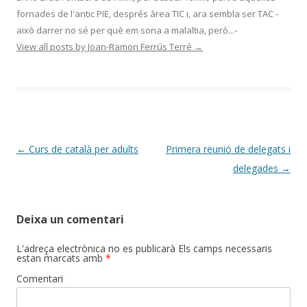
fornades de l'antic PIE, després àrea TIC i, ara sembla ser TAC -
això darrer no sé per què em sona a malaltia, però...-
View all posts by Joan-Ramon Ferrús Terré
→
Post
←
Curs de català per adults
Primera reunió de delegats i
navigation
delegades
→
Deixa un comentari
L'adreça electrònica no es publicarà
Els camps necessaris
estan marcats amb
*
Comentari