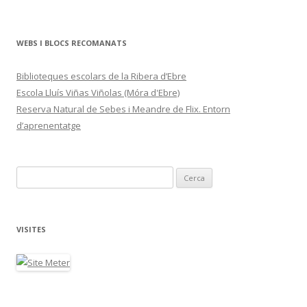
WEBS I BLOCS RECOMANATS
Biblioteques escolars de la Ribera d’Ebre
Escola Lluís Viñas Viñolas (Móra d'Ebre)
Reserva Natural de Sebes i Meandre de Flix. Entorn
d’aprenentatge
C
e
r
c
VISITES
a
: