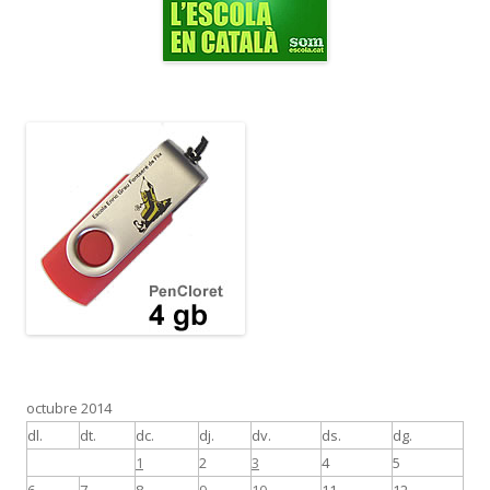
octubre 2014
dl.
dt.
dc.
dj.
dv.
ds.
dg.
1
2
3
4
5