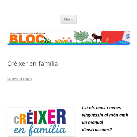
Escola Enric Grau Fontseré de Flix
Bloc de l'Escola Enric Grau Fontseré de Flix
Skip
Menu
to
content
Créixer en família
Leave a reply
I si els nens i nenes
vinguessin al món amb
un manual
d’instruccions?