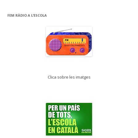
o
te
k
ix
FEM RÀDIO A L’ESCOLA
Clica sobre les imatges