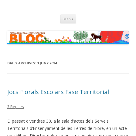
Escola Enric Grau Fontseré de Flix
Bloc de l'Escola Enric Grau Fontseré de Flix
Skip
Menu
to
content
DAILY ARCHIVES:
3 JUNY 2014
Jocs Florals Escolars Fase Territorial
3 Replies
El passat divendres 30, a la sala d’actes dels Serveis
Territorials d’Ensenyament de les Terres de l’Ebre, en un acte
presidit pel Director dels esmentats serveis es procedia donar