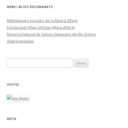
WEBS I BLOCS RECOMANATS
Biblioteques escolars de la Ribera d’Ebre
Escola Lluís Viñas Viñolas (Móra d'Ebre)
Reserva Natural de Sebes i Meandre de Flix. Entorn
d’aprenentatge
C
e
r
c
VISITES
a
:
META