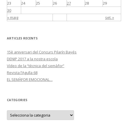
23
24
25
26
27
28
29
30
« maig
set. »
ARTICLES RECENTS
15è aniversari del Concurs Pilarín Bayés
DENIP 2017 a la nostra escola
Vídeo de la “tècnica del semàfor”
Revista l’Agulla 68
EL SEMÀFOR EMOCIONAL…
CATEGORIES
C
a
t
e