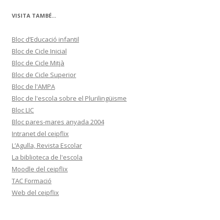
g
o
r
VISITA TAMBÉ...
i
e
s
Bloc d’Educació infantil
Bloc de Cicle Inicial
Bloc de Cicle Mitjà
Bloc de Cicle Superior
Bloc de l'AMPA
Bloc de l'escola sobre el Plurilingüisme
Bloc LIC
Bloc pares-mares anyada 2004
Intranet del ceipflix
L’Agulla, Revista Escolar
La biblioteca de l'escola
Moodle del ceipflix
TAC Formació
Web del ceipflix