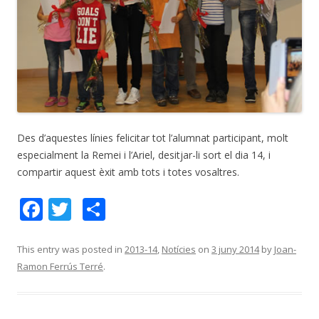
Des d’aquestes línies felicitar tot l’alumnat participant, molt
especialment la Remei i l’Ariel, desitjar-li sort el dia 14, i
compartir aquest èxit amb tots i totes vosaltres.
F
T
C
ac
w
o
e
itt
m
This entry was posted in
2013-14
,
Notícies
on
3 juny 2014
by
Joan-
Ramon Ferrús Terré
.
b
er
p
o
ar