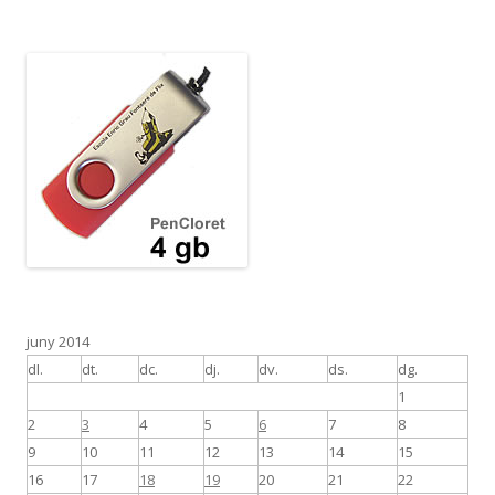
juny 2014
dl.
dt.
dc.
dj.
dv.
ds.
dg.
1
2
3
4
5
6
7
8
9
10
11
12
13
14
15
16
17
18
19
20
21
22