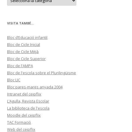
a
t
e
g
o
r
VISITA TAMBÉ...
i
e
s
Bloc d’Educació infantil
Bloc de Cicle Inicial
Bloc de Cicle Mitjà
Bloc de Cicle Superior
Bloc de l'AMPA
Bloc de l'escola sobre el Plurilingüisme
Bloc LIC
Bloc pares-mares anyada 2004
Intranet del ceipflix
L’Agulla, Revista Escolar
La biblioteca de l'escola
Moodle del ceipflix
TAC Formació
Web del ceipflix