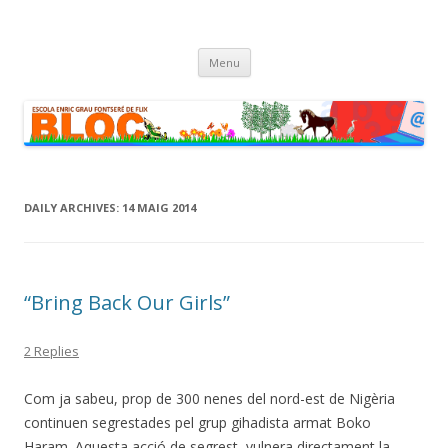
Escola Enric Grau Fontseré de Flix
Bloc de l'Escola Enric Grau Fontseré de Flix
Skip
Menu
to
content
DAILY ARCHIVES:
14 MAIG 2014
“Bring Back Our Girls”
2 Replies
Com ja sabeu, prop de 300 nenes del nord-est de Nigèria
continuen segrestades pel grup gihadista armat Boko
Haram.
Aquesta acció de segrest, vulnera directament la