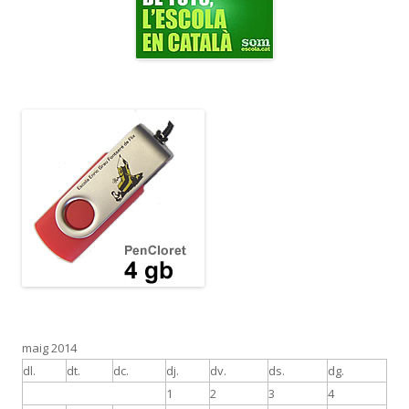
maig 2014
dl.
dt.
dc.
dj.
dv.
ds.
dg.
1
2
3
4