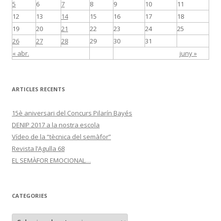
5
6
7
8
9
10
11
12
13
14
15
16
17
18
19
20
21
22
23
24
25
26
27
28
29
30
31
« abr.
juny »
ARTICLES RECENTS
15è aniversari del Concurs Pilarín Bayés
DENIP 2017 a la nostra escola
Vídeo de la “tècnica del semàfor”
Revista l’Agulla 68
EL SEMÀFOR EMOCIONAL…
CATEGORIES
C