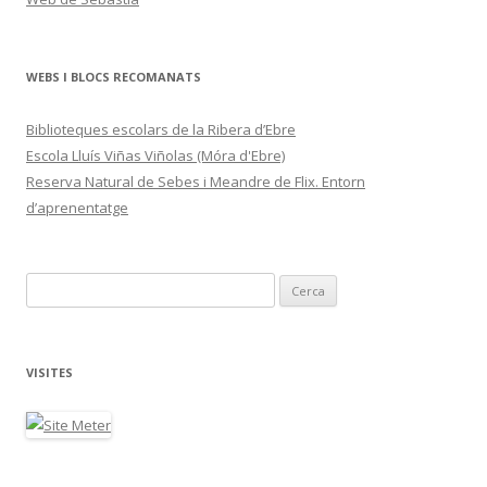
WEBS I BLOCS RECOMANATS
Biblioteques escolars de la Ribera d’Ebre
Escola Lluís Viñas Viñolas (Móra d'Ebre)
Reserva Natural de Sebes i Meandre de Flix. Entorn
d’aprenentatge
C
e
r
c
VISITES
a
: