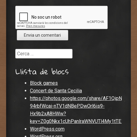
Cerca
Llista de blocs
Block games
Concert de Santa Cecilia
https://photos.google.com/share/AF1QipN5gO
94rbfWcai-nTV1dNBePDwOrl6is9-
Hx9b2xA8HWw?
key=Z0g0Nkx1cUhPanlraWNVUTl4My1tTE1pTnh
WordPress.com
WordPress.org