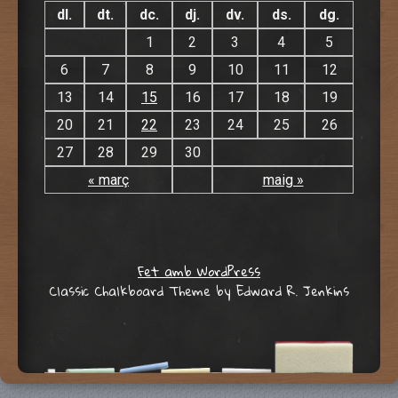
dl.
dt.
dc.
dj.
dv.
ds.
dg.
1
2
3
4
5
6
7
8
9
10
11
12
13
14
15
16
17
18
19
20
21
22
23
24
25
26
27
28
29
30
« març
maig »
Fet amb WordPress
Classic Chalkboard Theme by Edward R. Jenkins