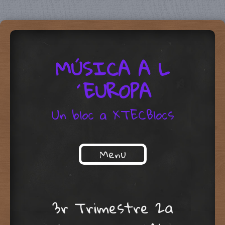
MÚSICA A L
´EUROPA
Un bloc a XTECBlocs
Menu
Skip to content
3r Trimestre 2a