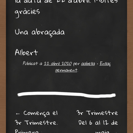
gràcies
Una abraçada
Albert
Publicat a
22 abril 2020
per
aabella
•
Enllaç
permanent
.
Post navigation
←
Comença el
3r Trimestre
3r Trimestre.
Del 6 al 12 de
Primera
maig
→