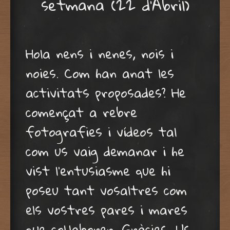
setmana (22 d’Abril)
Hola nens i nenes, nois i
noies. Com han anat les
activitats proposades? He
començat a rebre
fotografies i vídeos tal
com us vaig demanar i he
vist l’entusiasme que hi
poseu tant vosaltres com
els vostres pares i mares
que col.laboren. Gràcies. Us