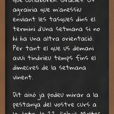
agrairia que m’anessiu
enviant les tasques dins el
termini d’una setmana si no
hi ha una altra orientació.
Per tant el que us demani
avui tindrieu temps fins el
dimecres de la setmana
vinent.
Dit això ja podeu mirar a la
pestanya del vostre curs a
la data de 22 d’abril. Moltes