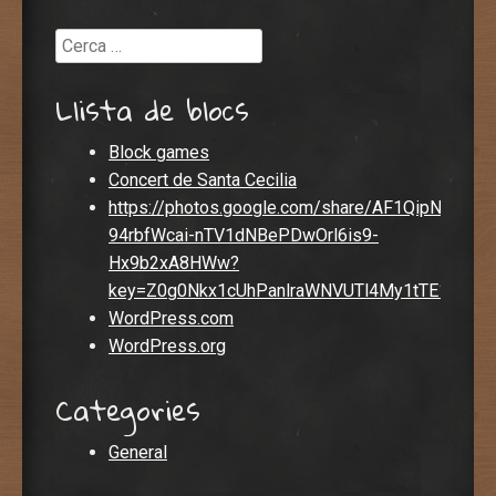
Cerca
Llista de blocs
Block games
Concert de Santa Cecilia
https://photos.google.com/share/AF1QipN5gO
94rbfWcai-nTV1dNBePDwOrl6is9-
Hx9b2xA8HWw?
key=Z0g0Nkx1cUhPanlraWNVUTl4My1tTE1pTnh
WordPress.com
WordPress.org
Categories
General