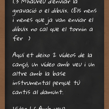
1.3 M’haureu d’enviar la
gravació o el dibuix. (Els nens
i nenes que ja van enviar el
dibuix no cal que el tornin a
fer )
Aquí et deixo 2 vídeos de la
cançó, un vídeo amb veu i un
altre amb la base
instrumental perquè tú
cantis al damunt.
Vídeo 1 ( Amb veu)