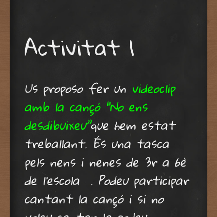
Activitat 1
Us proposo fer un
videoclip
amb la cançó “No ens
desdibuixeu”
que hem estat
treballant. És una tasca
pels nens i nenes de 3r a 6è
de l’escola . Podeu participar
cantant la cançó i si no
voleu cantar-la podeu