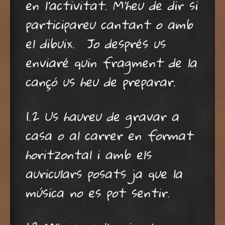
en l’activitat. M’heu de dir si
participareu cantant o amb
el dibuix. Jo després us
enviaré quin fragment de la
cançó us heu de preparar.
1.2 Us haureu de gravar a
casa o al carrer en format
horitzontal i amb els
auriculars posats ja que la
música no es pot sentir.