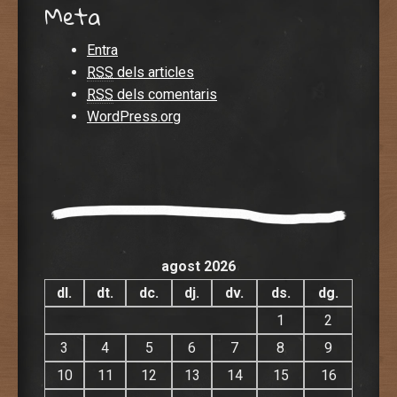
Meta
Entra
RSS
dels articles
RSS
dels comentaris
WordPress.org
agost 2026
dl.
dt.
dc.
dj.
dv.
ds.
dg.
1
2
3
4
5
6
7
8
9
10
11
12
13
14
15
16