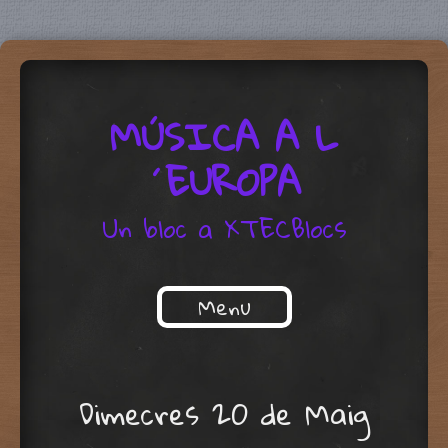
MÚSICA A L
´EUROPA
Un bloc a XTECBlocs
Menu
Skip to content
Dimecres 20 de Maig